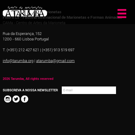
A Tarumba - Teatro de Marionetas
FIMFA Lx - Festival Internacional de Marionetas e Formas Animadas
CAMa - Centro de Artes da Marioneta
Rua da Esperança, 152
1200 - 660 Lisboa Portugal
T. (+351) 212 427 621 | (+351) 913 519 697
info@tarumba.org
|
atarumba@gmail.com
2026 Tarumba, All rights reserved
SUBSCREVA A NOSSA NEWSLETTER