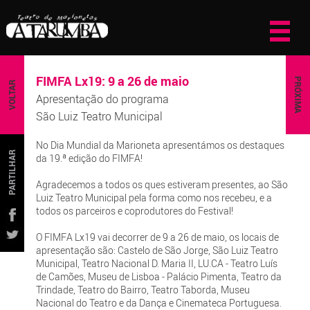
FIMFA Lx19: 9 a 26 de maio
PRÓXIMA
VOLTAR
Apresentação do programa
São Luiz Teatro Municipal
No Dia Mundial da Marioneta apresentámos os destaques
PARTILHAR
da 19.ª edição do FIMFA!
Agradecemos a todos os ques estiveram presentes, ao São
Luiz Teatro Municipal pela forma como nos recebeu, e a
todos os parceiros e coprodutores do Festival!
O FIMFA Lx19 vai decorrer de 9 a 26 de maio, os locais de
apresentação são: Castelo de São Jorge, São Luiz Teatro
Municipal, Teatro Nacional D. Maria II, LU.CA - Teatro Luís
de Camões, Museu de Lisboa - Palácio Pimenta, Teatro da
Trindade, Teatro do Bairro, Teatro Taborda, Museu
Nacional do Teatro e da Dança e Cinemateca Portuguesa.