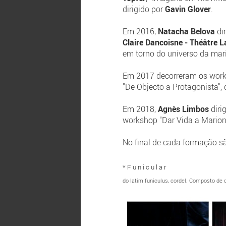
dirigido por
Gavin Glover
.
Em 2016,
Natacha Belova
di
Claire Dancoisne - Théâtre L
em torno do universo da mar
Em 2017 decorreram os works
"De Objecto a Protagonista",
Em 2018,
Agnès Limbos
diri
workshop "Dar Vida a Marion
No final de cada formação s
* F u n i c u l a r
do latim funiculus, cordel. Composto de c