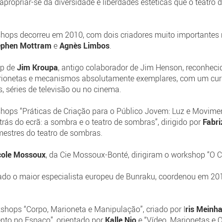
apropriar-se da diversidade e liberdades estéticas que o teatro
shops decorreu em 2010, com dois criadores muito importantes 
ephen Mottram
e
Agnès Limbos
.
op de
Jim Kroupa
, antigo colaborador de Jim Henson, reconheci
ionetas e mecanismos absolutamente exemplares, com um currí
 séries de televisão ou no cinema.
ops “Práticas de Criação para o Público Jovem: Luz e Moviment
“Atrás do ecrã: a sombra e o teatro de sombras”, dirigido por
Fabri
mestres do teatro de sombras.
cole Mossoux
, da Cie Mossoux-Bonté, dirigiram o workshop “O C
rado o maior especialista europeu de Bunraku, coordenou em 20
hops “Corpo, Marioneta e Manipulação”, criado por I
ris Meinh
nto no Espaço”, orientado por
Kalle Nio
e “Vídeo, Marionetas e 