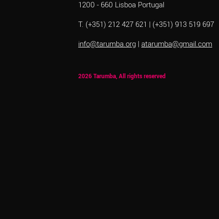
1200 - 660 Lisboa Portugal
T. (+351) 212 427 621 | (+351) 913 519 697
info@tarumba.org
|
atarumba@gmail.com
2026 Tarumba, All rights reserved