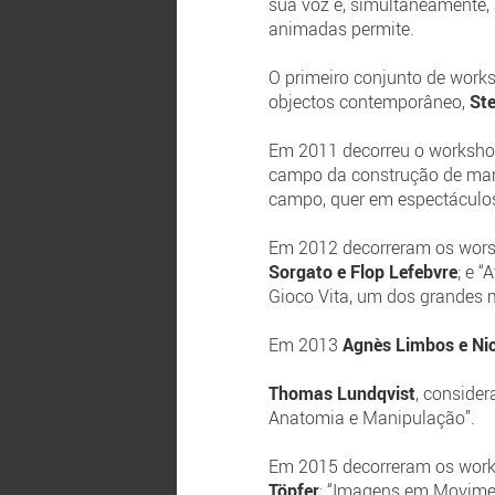
sua voz e, simultaneamente, 
animadas permite.
O primeiro conjunto de work
objectos contemporâneo,
St
Em 2011 decorreu o worksh
campo da construção de mar
campo, quer em espectáculos,
Em 2012 decorreram os worsh
Sorgato e Flop Lefebvre
; e 
Gioco Vita, um dos grandes 
Em 2013
Agnès Limbos e Ni
Thomas Lundqvist
, conside
Anatomia e Manipulação”.
Em 2015 decorreram os works
Töpfer
; “Imagens em Movime