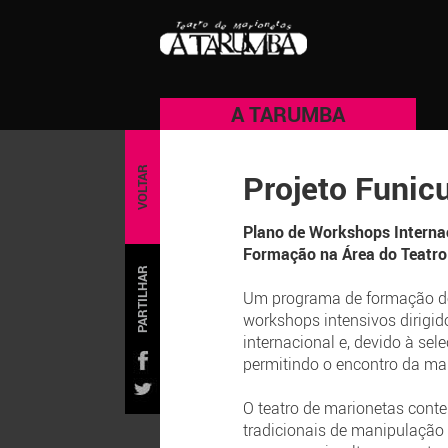
A TARUMBA
VOLTAR
Projeto Funicu
Plano de Workshops Interna
Formação na Área do Teatr
PARTILHAR
Um programa de formação do 
workshops intensivos dirigid
internacional e, devido à sel
permitindo o encontro da mar
O teatro de marionetas cont
tradicionais de manipulação 