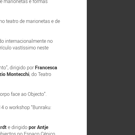
 de marionetas e formas
no teatro de marionetas e de
do internacionalmente no
culo vastíssimo neste
o”, dirigido por
Francesca
zio Montecchi
, do Teatro
orpo face ao Objecto”.
14 o workshop “Bunraku:
ardt
e dirigido
por Antje
Objectos no Espaço Cénico,