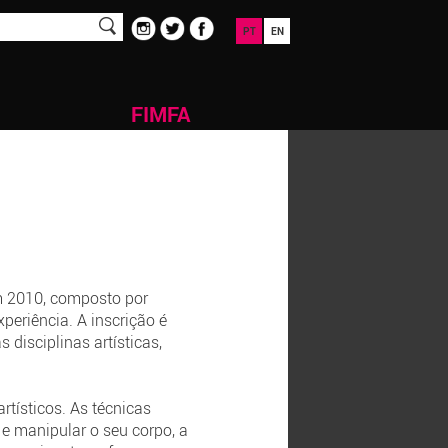
PT
EN
FIMFA
m 2010, composto por
periência. A inscrição é
 disciplinas artísticas,
tísticos. As técnicas
e manipular o seu corpo, a