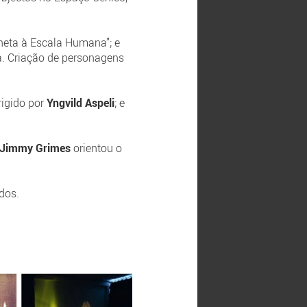
neta à Escala Humana”; e
. Criação de personagens
rigido por
Yngvild Aspeli
; e
Jimmy Grimes
orientou o
dos.