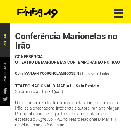
Conferência Marionetas no
VOLTAR
Irão
CONFERÊNCIA
O TEATRO DE MARIONETAS CONTEMPORÂNEO NO IRÃO
PARTILHAR
Com
:
MARJAN POORGHOLAMHOSSEIN
(IR) Idioma: Inglês
TEATRO NACIONAL D. MARIA II
- Sala Estúdio
25 de maio às 15h30 (sáb)
Um olhar sobre o teatro de marionetas contemporâneo no
Irão, pela encenadora, intérprete e autora iraniana Marjan
Poorgholamhossein, que também apresenta o seu
espetáculo
Flight No. 745
, no Teatro Nacional D. Maria II,
de 24 de maio a 26 de maio.