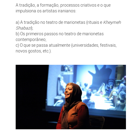
A tradição, a formação, processos criativos e o que
impulsiona os artistas iranianos:
a) A tradição no teatro de marionetas (rituais e
Kheymeh
Shabazi
);
b) Os primeiros passos no teatro de marionetas
contemporâneo;
c) O que se passa atualmente (universidades, festivais,
novos gostos, etc.).