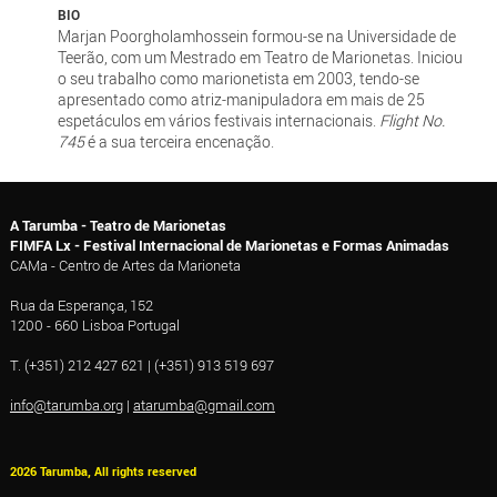
BIO
Marjan Poorgholamhossein formou-se na Universidade de
Teerão, com um Mestrado em Teatro de Marionetas. Iniciou
o seu trabalho como marionetista em 2003, tendo-se
apresentado como atriz-manipuladora em mais de 25
espetáculos em vários festivais internacionais.
Flight No.
745
é a sua terceira encenação.
A Tarumba - Teatro de Marionetas
FIMFA Lx - Festival Internacional de Marionetas e Formas Animadas
CAMa - Centro de Artes da Marioneta
Rua da Esperança, 152
1200 - 660 Lisboa Portugal
T. (+351) 212 427 621 | (+351) 913 519 697
info@tarumba.org
|
atarumba@gmail.com
2026 Tarumba, All rights reserved