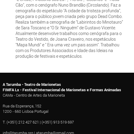
Cão", com o cenógrafo Nuno Brandão (Circolando). Faz a
cenografia do espetáculo "A cidade da tristeza profunda",
peça para o público jovem criada pelo grupo Dead Combo.
Realiza também a cenografia de “Labirintos do Minotauro”
de Sara Toscano e “O Sr. Ninguém” de Gustavo Vicente.
Atualmente desenvolve trabalhos como cenógrafa para o
Teatro do Vestido, de Joana Craveiro, nos espetáculos
"Mapa Mundi" e " Era uma vez um pais assim". Trabalhou
com os Produtores Associados e Idade das Ideias na
produção de festivais e espetáculos.
A Tarumba - Teatro de Marionetas
FIMFA Lx - Festival Internacional de Marionetas e Formas Animadas
CAMa - Centro de Artes da Marioneta
Rua da Esperança, 152
1200 - 660 Lisboa Portugal
T. (+351) 212 427 621 | (+351) 913 519 697
info@tarumba.org
|
atarumba@gmail.com