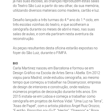
já nas suas escolas, as crianças reproduzem estas salas
do Teatro São Luiz a partir do seu olhar, da sua memória,
utilizando diversos materiais como madeira, cartão e luz.
Desafio lançado a três turmas do 4.º ano do 1.º ciclo, em
três escolas vizinhas do teatro, e que acolheram a
cenógrafa durante os meses de abril e maio, nas suas
salas de aulas, e com ela partiram nesta aventura da
reconstrução.
As peças resultantes desta oficina estarão expostas no
foyer do São Luiz, durante o FIMFA.
BIO
Carla Martinez nasceu em Barcelona e formou-se em
Design Gráfico na Escola de Artes Serra i Abella. Em 2012
viajou para Madrid, onde estudou cenografia, ao mesmo
tempo que começou a trabalhar na Dissenycoor, empresa
de design de interiores e construção, onde realizou
inúmeros projetos de decoração durante três anos. Em
2015 instala-se em Lisboa e começa a trabalhar como
cenógrafa em projetos de Ainhoa Vidal: "Uma Luz na Terra",
"Asas de Papel", com o artista plástico Ángel Ruiz Orozco;
"E então, Pinocchio sou Eu?", “Heróis”, “Oceanos” e " Rosa