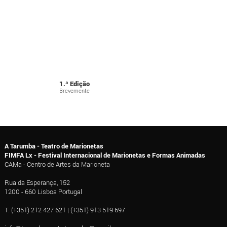
1.ª Edição
Brevemente
A Tarumba - Teatro de Marionetas
FIMFA Lx - Festival Internacional de Marionetas e Formas Animadas
CAMa - Centro de Artes da Marioneta
Rua da Esperança, 152
1200 - 660 Lisboa Portugal
T. (+351) 212 427 621 | (+351) 913 519 697