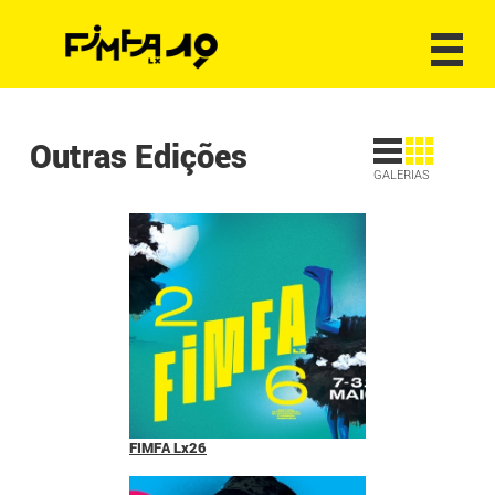
Outras Edições
GALERIAS
FIMFA Lx26