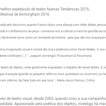
 melhor espetáculo de teatro Nuevas Tendencias 2015;
efestival de Birmingham 2016.
ada pelo fascismo, quando Franco forjou uma aliança com Hitler, Bobés persua
ste é o brilhantismo da peça - convence-nos a colocar a mesma questão ao n
n fácilmente
serve como um lembrete da história - para que não nos esqueçam
uma imaginação visual e sonora tão rica e poderosa como Xavier Bobés. O seu u
nte e brilhante (...)." - Joaquim Armengol,
Proscenium & Recomana
 teatro de objetos, onde geralmente enquadram o trabalho de Xavier Bobés. E, n
que manipula (grande ou pequeno, velho ou novo, quotidiano ou incomum), eu fala
em silêncio, faz falar tudo em que toca." - Maria Jesús Ramos,
Crítica
ares de teatro visual, desde 2003, quando criou a sua companh
odidata. Apaixonado pela poética dos objetos, investiga há mai