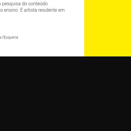
 a pesquisa do conteúdo
o ensino. É artista residente em
a l’Esquena