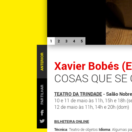
1
2
3
4
5
ANTERIOR
Xavier Bobés (
COSAS QUE SE
PARTILHAR
TEATRO DA TRINDADE
- Salão Nobre
10 e 11 de maio às 11h, 15h e 18h (se
12 de maio às 11h, 14h e 20h (dom)
BILHETEIRA ONLINE
Técnica
: Teatro de objetos
Idioma
: Algumas p