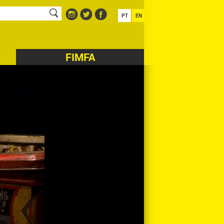
PT
EN
FIMFA