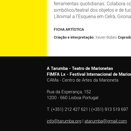
ferramentas quotidianas. Colabora c
simbólico/teatral dos objetos e de tu
L’Animal a l’Esquena em Celrà, Girona
FICHA ARTÍSTICA
Criação e interpretação
: Xavier Bobés
Coprod
A Tarumba - Teatro de Marionetas
FIMFA Lx - Festival Internacional de Mar
CAMa - Centro de Artes da Marioneta
Rua da Esperança, 152
1200 - 660 Lisboa Portugal
T. (+351) 212 427 621 | (+351) 913 519 697
info@tarumba.org
|
atarumba@gmail.com