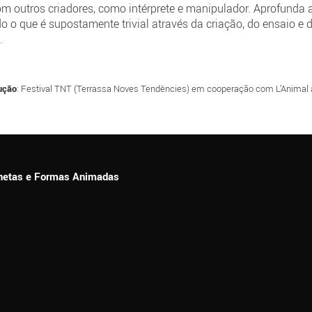
om outros criadores, como intérprete e manipulador. Aprofunda
do o que é supostamente trivial através da criação, do ensaio e d
.
ução
: Festival TNT (Terrassa Noves Tendències) em cooperação com L’Animal 
ionetas e Formas Animadas