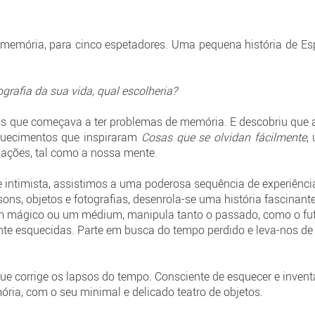
a memória, para cinco espetadores. Uma pequena história de 
rafia da sua vida, qual escolheria?
os que começava a ter problemas de memória. E descobriu que
quecimentos que inspiraram
Cosas que se olvidan fácilmente
,
dações, tal como a nossa mente.
intimista, assistimos a uma poderosa sequência de experiênci
ons, objetos e fotografias, desenrola-se uma história fascinant
 um mágico ou um médium, manipula tanto o passado, como o fu
mente esquecidas. Parte em busca do tempo perdido e leva-nos 
e corrige os lapsos do tempo. Consciente de esquecer e invent
ria, com o seu minimal e delicado teatro de objetos.