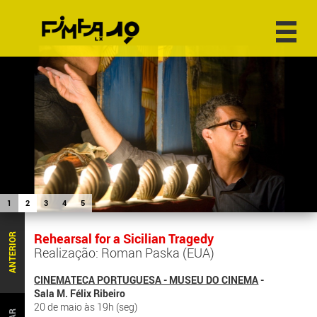
1
2
3
4
5
Rehearsal for a Sicilian Tragedy
ANTERIOR
Realização: Roman Paska (EUA)
CINEMATECA PORTUGUESA - MUSEU DO CINEMA
-
Sala M. Félix Ribeiro
20 de maio às 19h (seg)