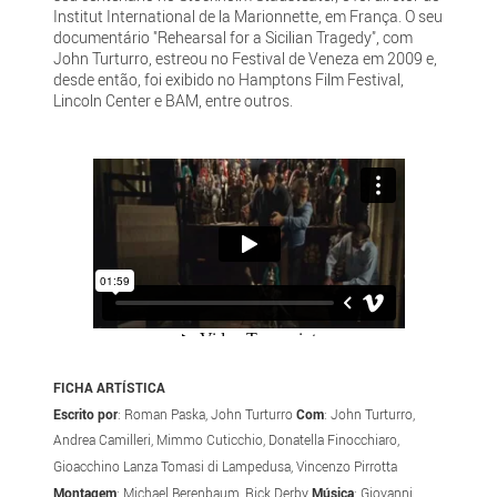
Institut International de la Marionnette, em França. O seu
documentário "Rehearsal for a Sicilian Tragedy", com
John Turturro, estreou no Festival de Veneza em 2009 e,
desde então, foi exibido no Hamptons Film Festival,
Lincoln Center e BAM, entre outros.
FICHA ARTÍSTICA
Escrito por
: Roman Paska, John Turturro
Com
: John Turturro,
Andrea Camilleri, Mimmo Cuticchio, Donatella Finocchiaro,
Gioacchino Lanza Tomasi di Lampedusa, Vincenzo Pirrotta
Montagem
: Michael Berenbaum, Rick Derby
Música
: Giovanni