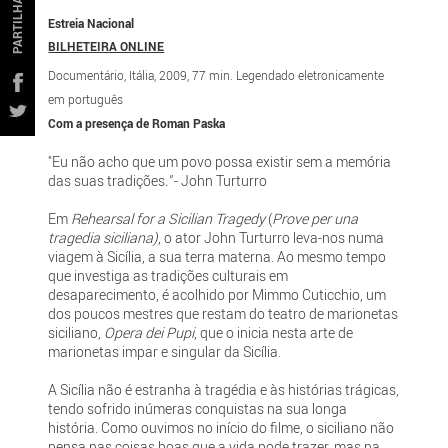
PARTILHAR
Estreia Nacional
BILHETEIRA ONLINE
Documentário, Itália, 2009, 77 min. Legendado eletronicamente
em português
Com a presença de Roman Paska
"Eu não acho que um povo possa existir sem a memória
das suas tradições
."
- John Turturro
Em
Rehearsal for a Sicilian Tragedy
(
Prove per una
tragedia siciliana)
, o ator John Turturro leva-nos numa
viagem à Sicília, a sua terra materna. Ao mesmo tempo
que investiga as tradições culturais em
desaparecimento, é acolhido por Mimmo Cuticchio, um
dos poucos mestres que restam do teatro de marionetas
siciliano,
Opera dei Pupi
, que o inicia nesta arte de
marionetas impar e singular da Sicília.
A Sicília não é estranha à tragédia e às histórias trágicas,
tendo sofrido inúmeras conquistas na sua longa
história. Como ouvimos no início do filme, o siciliano não
pensa nas coisas boas que a vida pode trazer, mas na