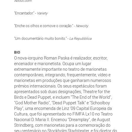
About.com
"Encantador."
-
Variety
"Enche os olhos e comove o coração." -
Newcity
"Um documentário muito bonito." -
La Repubblica
BIO
O nova-iorquino Roman Paska é realizador, escritor,
encenador e marionetista. Ocupa um lugar
extremamente importante no teatro de marionetas
contemporâneo, integrando, frequentemente, vídeo e
marionetas em produções que ganharam numerosos
prémios internacionais. Os seus espetáculos foram
apresentados sob duas designações, Theatre for the
Birds e Dead Puppet, e incluem "The End of the World",
"God Mother Radio", "Dead Puppet Talk" e "Schoolboy
Play", uma encomenda de Linz '09 Capital Europeia da
Cultura, que foi apresentado no FIMFA Lx10 no Teatro
Nacional D. Maria II. Encenou "Dreamplay", de August
Strindberg, com marionetas para a comemoração do
seu centenário no Stockholm Stadsteater, e foi diretor do