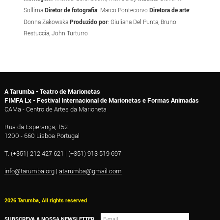
Sollima
Diretor de fotografia
: Marco Pontecorvo
Diretora de arte
:
Donna Zakowska
Produzido por
: Giuliana Del Punta, Bruno
Restuccia, John Turturro
A Tarumba - Teatro de Marionetas
FIMFA Lx - Festival Internacional de Marionetas e Formas Animadas
CAMa - Centro de Artes da Marioneta
Rua da Esperança, 152
1200 - 660 Lisboa Portugal
T. (+351) 212 427 621 | (+351) 913 519 697
info@tarumba.org
|
atarumba@gmail.com
2026 Tarumba, All rights reserved
SUBSCREVA A NOSSA NEWSLETTER