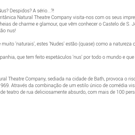
Nus? Despidos? A sério...?!
itânica Natural Theatre Company visita-nos com os seus impre
cheias de charme e glamour, que vêm conhecer o Castelo de S. J
tão nus!
 muito 'naturais', estes 'Nudes' estão (quase) como a natureza os
anhia, que tem feito espetáculos 'nus' por todo o mundo e que
al Theatre Company, sediada na cidade de Bath, provoca o riso
969. Através da combinação de um estilo único de comédia vis
r de teatro de rua deliciosamente absurdo, com mais de 100 per