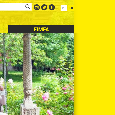
PT
EN
FIMFA