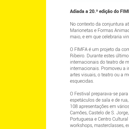
Adiada a 20.ª edição do FIM
No contexto da conjuntura at
Marionetas e Formas Animada
maio, e em que celebraria vin
O FIMFA é um projeto da comp
Ribeiro. Durante estes últi
internacionais do teatro de
internacionais. Promoveu a 
artes visuais, o teatro ou a
esquecidas.
O Festival preparava-se par
espetáculos de sala e de rua
108 apresentações em vários 
Camões, Castelo de S. Jorge,
Portuguesa e Centro Cultura
workshops, masterclasses, ex