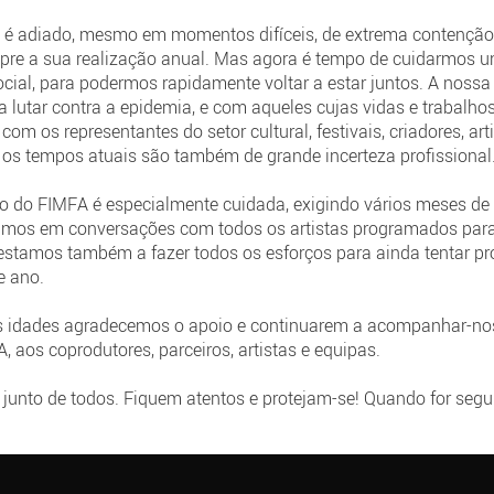
A é adiado, mesmo em momentos difíceis, de extrema contenção 
pre a sua realização anual. Mas agora é tempo de cuidarmos un
cial, para podermos rapidamente voltar a estar juntos. A nossa
, a lutar contra a epidemia, e com aqueles cujas vidas e trabalh
om os representantes do setor cultural, festivais, criadores, ar
 os tempos atuais são também de grande incerteza profissional
 do FIMFA é especialmente cuidada, exigindo vários meses de 
amos em conversações com todos os artistas programados par
 estamos também a fazer todos os esforços para ainda tentar p
te ano.
as idades agradecemos o apoio e continuarem a acompanhar-
 aos coprodutores, parceiros, artistas e equipas.
unto de todos. Fiquem atentos e protejam-se! Quando for segur