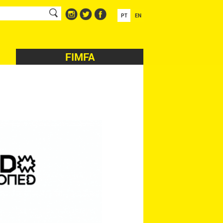
PT
EN
FIMFA