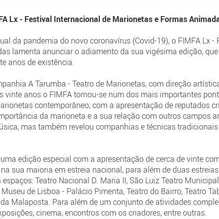
FA Lx - Festival Internacional de Marionetas e Formas Anima
ual da pandemia do novo coronavírus (Covid-19), o FIMFA Lx - F
s lamenta anunciar o adiamento da sua vigésima edição, que te
te anos de existência.
anhia A Tarumba - Teatro de Marionetas, com direção artística 
mos vinte anos o FIMFA tornou-se num dos mais importantes pon
 marionetas contemporâneo, com a apresentação de reputados cr
importância da marioneta e a sua relação com outros campos ar
 música, mas também revelou companhias e técnicas tradicionai
a uma edição especial com a apresentação de cerca de vinte com
, na sua maioria em estreia nacional, para além de duas estreia
espaços: Teatro Nacional D. Maria II, São Luiz Teatro Municipal,
 Museu de Lisboa - Palácio Pimenta, Teatro do Bairro, Teatro T
l da Malaposta. Para além de um conjunto de atividades compl
posições, cinema, encontros com os criadores, entre outras.