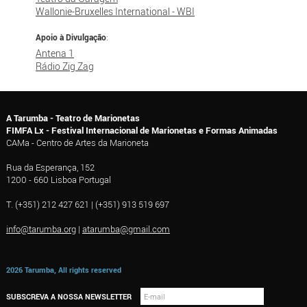
Wallonie-Bruxelles International - WBI
Apoio à Divulgação
:
Antena 1
Rádio Zig Zag
A Tarumba - Teatro de Marionetas
FIMFA Lx - Festival Internacional de Marionetas e Formas Animadas
CAMa - Centro de Artes da Marioneta
Rua da Esperança, 152
1200 - 660 Lisboa Portugal
T. (+351) 212 427 621 | (+351) 913 519 697
info@tarumba.org
|
atarumba@gmail.com
2026 Tarumba, All rights reserved
SUBSCREVA A NOSSA NEWSLETTER