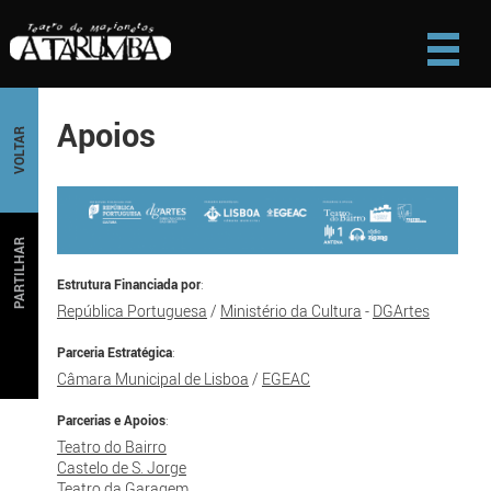
Apoios
VOLTAR
PARTILHAR
Estrutura Financiada por
:
República Portuguesa
/
Ministério da Cultura
-
DGArtes
Parceria Estratégica
:
Câmara Municipal de Lisboa
/
EGEAC
Parcerias e Apoios
:
Teatro do Bairro
Castelo de S. Jorge
Teatro da Garagem