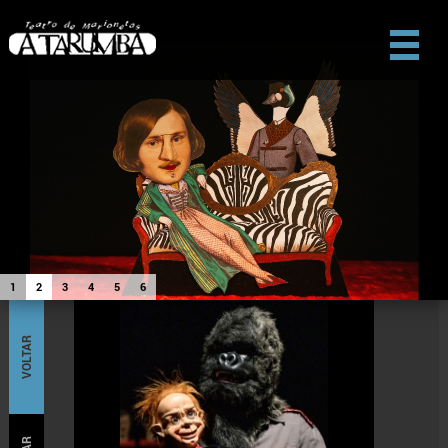
1
2
3
4
5
6
VOLTAR