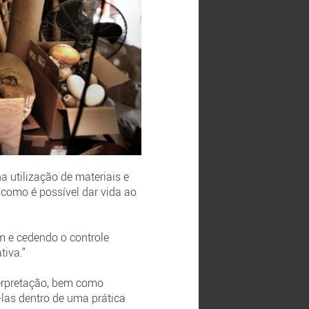
a utilização de materiais e
 como é possível dar vida ao
m e cedendo o controle
tiva.”
terpretação, bem como
-las dentro de uma prática