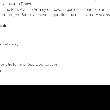
abwe ou Abu Dhabi.
ncia no Park Avenue Armory de Nova Iorque e foi o primeiro art
ogram, em Brooklyn, Nova Iorque. Ilustrou dois livros:
Jederma
rouch
 confortável;
e feltro, borracha, régua, tesoura, x-acto);
l.