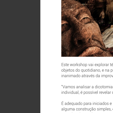
Este workshop vai explorar t
objetos do quotidiano, e na
inanimado através da improv
“Vamos analisar a dicotomia
individual, é possível revela
É adequado para iniciados e 
alguma construção simples, e