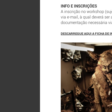
INFO E INSCRIÇÔES
A inscrição no workshop (suj
via e-mail, à qual deverá s
documentação necessária via
DESCARREGUE AQUI A FICHA DE 