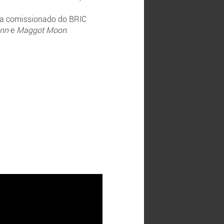
ista comissionado do BRIC
nn
e
Maggot Moon
.