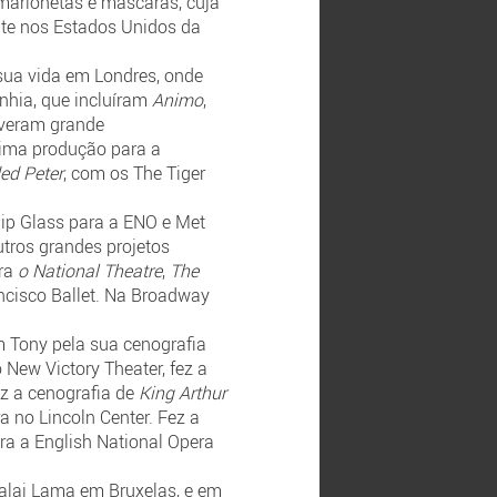
 marionetas e máscaras, cuja
ente nos Estados Unidos da
 sua vida em Londres, onde
hia, que incluíram
Animo
,
iveram grande
tima produção para a
ed Peter
, com os The Tiger
lip Glass para a ENO e Met
utros grandes projetos
ra
o National Theatre
,
The
ncisco Ballet. Na Broadway
m Tony pela sua cenografia
New Victory Theater, fez a
ez a cenografia de
King Arthur
 no Lincoln Center. Fez a
ara a English National Opera
Dalai Lama em Bruxelas, e em