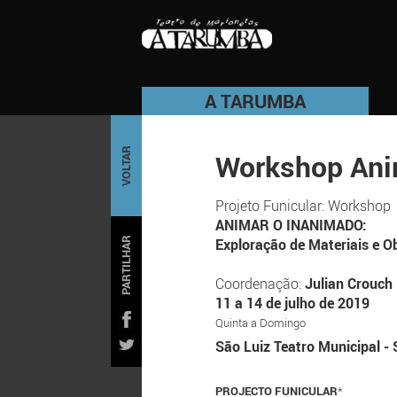
A TARUMBA
VOLTAR
Workshop Ani
Projeto Funicular: Workshop
ANIMAR O INANIMADO:
PARTILHAR
Exploração de Materiais e O
Coordenação:
Julian Crouch
11 a 14 de julho de 2019
Quinta a Domingo
São Luiz Teatro Municipal - 
PROJECTO FUNICULAR
*