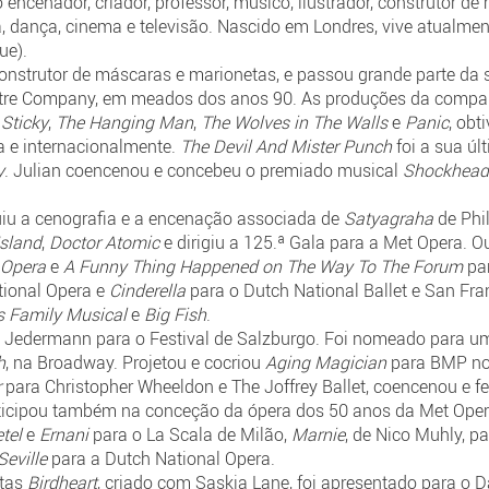
encenador, criador, professor, músico, ilustrador, construtor de
ra, dança, cinema e televisão. Nascido em Londres, vive atualm
ue).
construtor de máscaras e marionetas, e passou grande parte da
tre Company, em meados dos anos 90. As produções da compan
,
Sticky
,
The Hanging Man
,
The Wolves in The Walls
e
Panic
, obt
a e internacionalmente.
The Devil And Mister Punch
foi a sua úl
y
. Julian coencenou e concebeu o premiado musical
Shockhead
luiu a cenografia e a encenação associada de
Satyagraha
de Phi
Island
,
Doctor Atomic
e dirigiu a 125.ª Gala para a Met Opera. O
 Opera
e
A Funny Thing Happened on The Way To The Forum
pa
tional Opera e
Cinderella
para o Dutch National Ballet e San Fra
 Family Musical
e
Big Fish
.
ou Jedermann para o Festival de Salzburgo. Foi nomeado para u
h
, na Broadway. Projetou e cocriou
Aging Magician
para BMP no 
r
para Christopher Wheeldon e The Joffrey Ballet, coencenou e f
rticipou também na conceção da ópera dos 50 anos da Met Opera
tel
e
Ernani
para o La Scala de Milão,
Marnie
, de Nico Muhly, p
Seville
para a Dutch National Opera.
etas
Birdheart
, criado com Saskia Lane, foi apresentado para o 