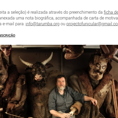
eita a seleção) é realizada através do preenchimento da
ficha d
er anexada uma nota biográfica, acompanhada de carta de motiva
 e-mail para:
info@tarumba.org
ou
projectofunicular@gmail.c
INSCRIÇÃO