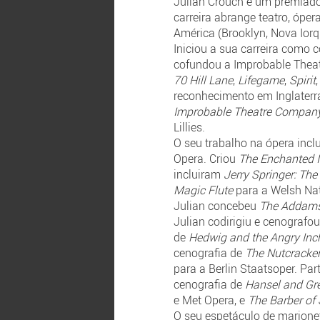
Julian Crouch é um premiado 
carreira abrange teatro, ópe
América (Brooklyn, Nova Iorq
Iniciou a sua carreira como 
cofundou a Improbable Thea
70 Hill Lane
,
Lifegame
,
Spirit
reconhecimento em Inglaterr
Improbable Theatre Compan
Lillies.
O seu trabalho na ópera inc
Opera. Criou
The Enchanted 
incluiram
Jerry Springer: The
Magic Flute
para a Welsh Na
Julian concebeu
The Addams
Julian codirigiu e cenograf
de
Hedwig and the Angry Inc
cenografia de
The Nutcracke
para a Berlin Staatsoper. Pa
cenografia de
Hansel and Gre
e Met Opera, e
The Barber of 
O seu espetáculo de marion