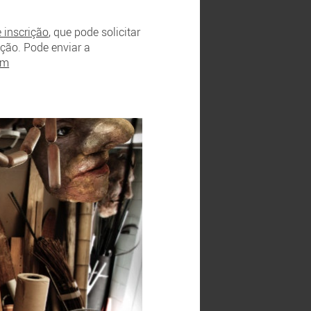
e inscrição
, que pode solicitar
ção. Pode enviar a
om