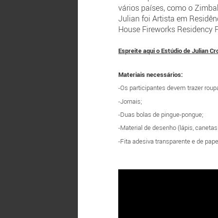
vários países, como o Zimb
Julian foi Artista em Residê
House Fireworks Residency Pr
Espreite aqui o Estúdio de Julian C
Materiais necessários:
-Os participantes devem trazer roupa
-Jornais;
-Duas bolas de pingue-pongue;
-Material de desenho (lápis, canetas d
-Fita adesiva transparente e de pape