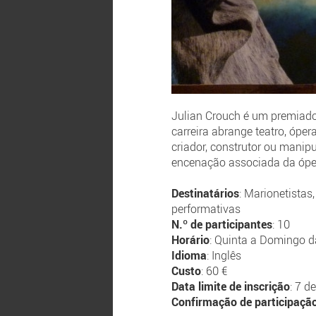
Julian Crouch é um premiado 
carreira abrange teatro, ópe
criador, construtor ou manip
encenação associada da óp
Destinatários
: Marionetistas,
performativas
N.º de participantes
: 10
Horário
: Quinta a Domingo d
Idioma
: Inglês
Custo
: 60 €
Data limite de inscrição
: 7 d
Confirmação de participaçã