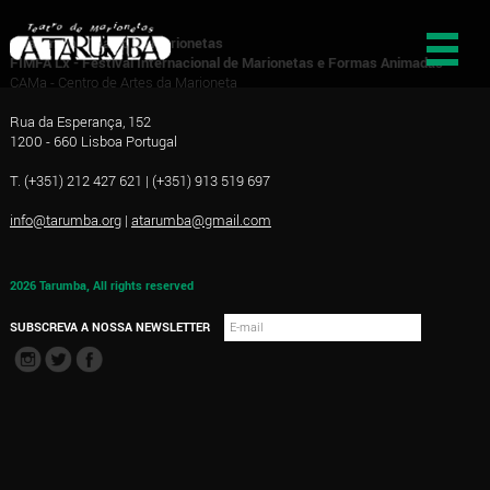
A Tarumba - Teatro de Marionetas
FIMFA Lx - Festival Internacional de Marionetas e Formas Animadas
CAMa - Centro de Artes da Marioneta
Rua da Esperança, 152
1200 - 660 Lisboa Portugal
T. (+351) 212 427 621 | (+351) 913 519 697
info@tarumba.org
|
atarumba@gmail.com
2026 Tarumba, All rights reserved
SUBSCREVA A NOSSA NEWSLETTER