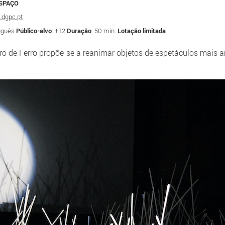
ESPAÇO
.dgpc.pt
tuguês
Público-alvo
: +12
Duração
: 50 min.
Lotação limitada
ro de Ferro propõe-se a reanimar objetos de espetáculos mais 