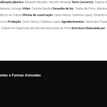
alização plástica
: Eduardo Mendes, Hernâni Miranda
Texto (excerto)
: Regina 
, Mariana Lamego
Vídeo
: Carlota Gandra
Desenho de luz
: Teatro de Ferro, Maria
ráficos do Futuro
Oficina de construção
: Carla Veloso, Catarina Lopes, Eduardo 
ovisco
Produção
: Carla Veloso, Catarina Lopes
Agradecimentos
: Maria dos Praz
a Cultura em Expansão da Câmara Municipal do Porto
Estrutura financiada por
:
ionetas e Formas Animadas