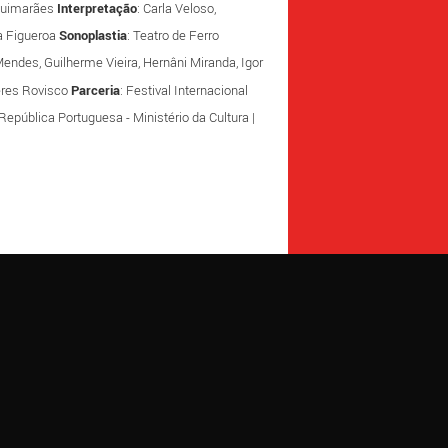
Guimarães
Interpretação
: Carla Veloso,
na Figueroa
Sonoplastia
: Teatro de Ferro
Mendes, Guilherme Vieira, Hernâni Miranda, Igor
eres Rovisco
Parceria
: Festival Internacional
 República Portuguesa - Ministério da Cultura |