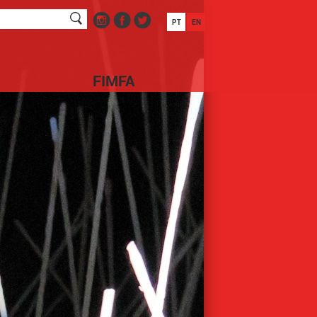
PT
EN
FIMFA