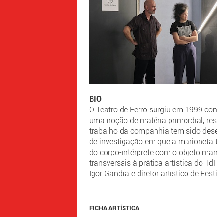
BIO
O Teatro de Ferro surgiu em 1999 com 
uma noção de matéria primordial, res
trabalho da companhia tem sido dese
de investigação em que a marioneta t
do corpo-intérprete com o objeto man
transversais à prática artística do Td
Igor Gandra é diretor artístico de Fes
FICHA ARTÍSTICA