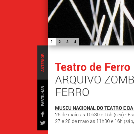
1
2
3
4
ANTERIOR
Teatro de Ferro
ARQUIVO ZOMBI
FERRO
PARTILHAR
MUSEU NACIONAL DO TEATRO E DA
26 de maio às 10h30 e 15h (sex) - Es
27 e 28 de maio às 11h30 e 16h (sáb,