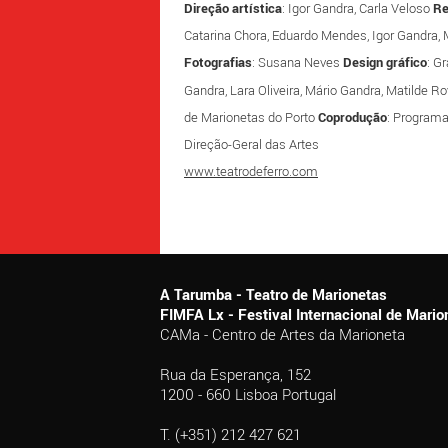
Direção artística
: Igor Gandra, Carla Veloso
Re
Catarina Chora, Eduardo Mendes, Igor Gandra
Fotografias
: Susana Neves
Design gráfico
: G
Gandra, Lara Oliveira, Mário Gandra, Matilde R
de Marionetas do Porto
Coprodução
: Program
Direção-Geral das Artes
www.teatrodeferro.com
A Tarumba - Teatro de Marionetas
FIMFA Lx - Festival Internacional de Mar
CAMa - Centro de Artes da Marioneta
Rua da Esperança, 152
1200 - 660 Lisboa Portugal
T. (+351) 212 427 621