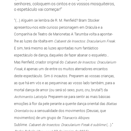
senhores, coloquem os cintos e os vossos mosquiteiros,
o espetáculo vai começar!”
“(...) Alguém se lembra de R. M. Renfield? Bram Stocker
apresentou-nos este curioso personagem em Drácula e a
Companhia de Teatro de Marionetas A Tarumba volta a apontar-
lhe as luzes da ribalta em
Cabaret de Insectos: Dracularium Freak
.
E sim, terá mesmo as luzes apontadas num fantástico
espectáculo de dança, daqueles de fazer abanar o esqueleto…
Mas Renfield, criador original do
Cabaret de Insectos: Dracularium
Freak
, é apenas um de entre os muitos aterradores encantos
deste espectáculo. Sim ó incautos. Preparem as vossas crianças,
as que há em vós e as pequeninas ao vosso lado também, para a
mortal dança de amor (ou será só sexo, puro, cru, brutal?) da
Archimantis Latistyla
. Preparem-se para sentir as mais básicas
emoções à flor da pele perante a quente dança oriental das
Blattas
Orientalis
ou a sensualidade dos movimentos (Deusas, que
movimentos) de um grupo de
Titanacris Albipes
.
Sublime.
Cabaret de Insectos: Dracularium Freak é sublime
(...).”