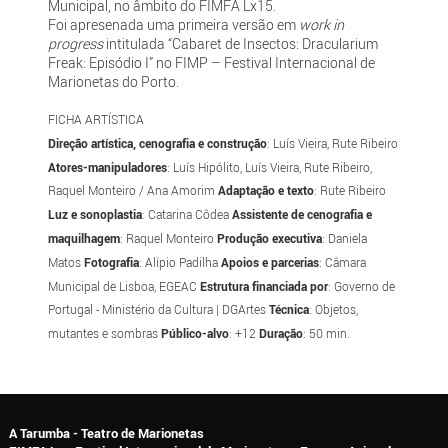
Municipal, no âmbito do FIMFA Lx15.
Foi apresenada uma primeira versão em
work in
progress
intitulada “Cabaret de Insectos: Dracularium
Freak: Episódio I” no FIMP – Festival Internacional de
Marionetas do Porto.
FICHA ARTÍSTICA
Direção artística, cenografia e construção
: Luís Vieira, Rute Ribeiro
Atores-manipuladores
: Luís Hipólito, Luís Vieira, Rute Ribeiro,
Raquel Monteiro / Ana Amorim
Adaptação e texto
: Rute Ribeiro
Luz e sonoplastia
: Catarina Côdea
Assistente de cenografia e
maquilhagem
: Raquel Monteiro
Produção
executiva
: Daniela
Matos
Fotografia
: Alípio Padilha
Apoios e parcerias
: Câmara
Municipal de Lisboa, EGEAC
Estrutura financiada por
: Governo de
Portugal - Ministério da Cultura | DGArtes
Técnica
: Objetos,
mutantes e sombras
Público-alvo
: +12
Duração
: 50 min.
A Tarumba - Teatro de Marionetas