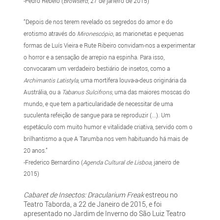
-Pedro Rebelo (
Browserd
, 27 de janeiro de 2015)
“Depois de nos terem revelado os segredos do amor e do
erotismo através do
Mironescópio
, as marionetas e pequenas
formas de Luís Vieira e Rute Ribeiro convidam-nos a experimentar
o horror e a sensação de arrepio na espinha. Para isso,
convocaram um verdadeiro bestiário de insetos, como a
Archimantis Latistyla
, uma mortífera louva-a-deus originária da
Austrália, ou a
Tabanus Sulcifrons
, uma das maiores moscas do
mundo, e que tem a particularidade de necessitar de uma
suculenta refeição de sangue para se reproduzir (...). Um
espetáculo com muito humor e vitalidade criativa, servido com o
brilhantismo a que A Tarumba nos vem habituando há mais de
20 anos.”
-Frederico Bernardino (
Agenda Cultural de Lisboa
, janeiro de
2015)
Cabaret de Insectos: Dracularium Freak
estreou no
Teatro Taborda, a 22 de Janeiro de 2015, e foi
apresentado no Jardim de Inverno do São Luiz Teatro