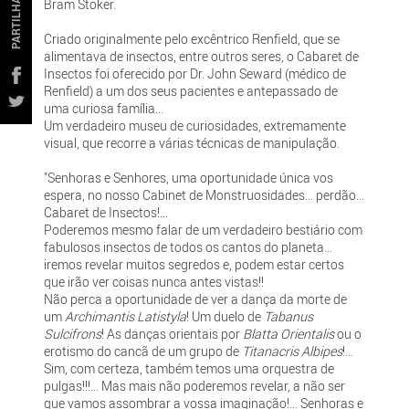
PARTILHAR
Bram Stoker.
Criado originalmente pelo excêntrico Renfield, que se
alimentava de insectos, entre outros seres, o Cabaret de
Insectos foi oferecido por Dr. John Seward (médico de
Renfield) a um dos seus pacientes e antepassado de
uma curiosa família...
Um verdadeiro museu de curiosidades, extremamente
visual, que recorre a várias técnicas de manipulação.
"Senhoras e Senhores, uma oportunidade única vos
espera, no nosso Cabinet de Monstruosidades... perdão...
Cabaret de Insectos!...
Poderemos mesmo falar de um verdadeiro bestiário com
fabulosos insectos de todos os cantos do planeta…
iremos revelar muitos segredos e, podem estar certos
que irão ver coisas nunca antes vistas!!
Não perca a oportunidade de ver a dança da morte de
um
Archimantis Latistyla
! Um duelo de
Tabanus
Sulcifrons
! As danças orientais por
Blatta Orientalis
ou o
erotismo do cancã de um grupo de
Titanacris Albipes
!…
Sim, com certeza, também temos uma orquestra de
pulgas!!!... Mas mais não poderemos revelar, a não ser
que vamos assombrar a vossa imaginação!… Senhoras e