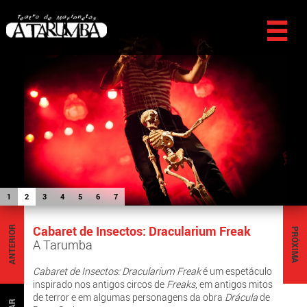
1
2
3
4
5
6
7
Cabaret de Insectos: Dracularium Freak
ANTERIOR
PRÓXIMA
A Tarumba
Cabaret de Insectos: Dracularium Freak
é um espetáculo
inspirado nos antigos circos de
Freaks
, em antigos mitos
de terror e em algumas personagens da obra
Drácula
de