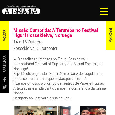
Missão Cumprida: A Tarumba no Festival
PRÓXIMA
VOLTAR
Figur i Fossekleiva, Noruega
14 a 16 Outubro
Fossekleiva Kultursenter
PARTILHAR
★ Dias felizes e intensos no Figur i Fosskleiva -
International Festival of Puppetry and Visual Theatre, na
Noruega!
Espetáculo esgotado: "
Este não é o Nariz de Gógol, mas
podia ser... com um toque de Jacques Prévert
".
Fizemos o nosso workshop de Teatros de Papel e Figuras
Articuladas e ainda participámos na conferência da Unima
Norge.
Obrigado ao Festival e à sua equipa!