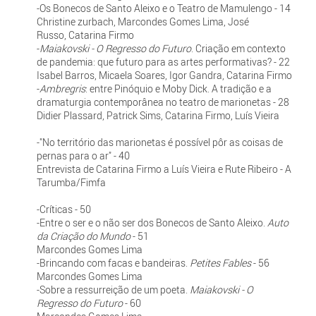
-Os Bonecos de Santo Aleixo e o Teatro de Mamulengo - 14
Christine zurbach, Marcondes Gomes Lima, José
Russo, Catarina Firmo
-
Maiakovski - O Regresso do Futuro
. Criação em contexto
de pandemia: que futuro para as artes performativas? - 22
Isabel Barros, Micaela Soares, Igor Gandra, Catarina Firmo
-
Ambregris
: entre Pinóquio e Moby Dick. A tradição e a
dramaturgia contemporânea no teatro de marionetas - 28
Didier Plassard, Patrick Sims, Catarina Firmo, Luís Vieira
-"No território das marionetas é possível pôr as coisas de
pernas para o ar" - 40
Entrevista de Catarina Firmo a Luís Vieira e Rute Ribeiro - A
Tarumba/Fimfa
-Críticas - 50
-Entre o ser e o não ser dos Bonecos de Santo Aleixo.
Auto
da Criação do Mundo
- 51
Marcondes Gomes Lima
-Brincando com facas e bandeiras.
Petites Fables
- 56
Marcondes Gomes Lima
-Sobre a ressurreição de um poeta.
Maiakovski - O
Regresso do Futuro
- 60