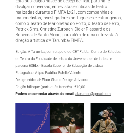
Esta publicação nasce do desejo de fixar, partilhar e
divulgar conversas, entrevistas e críticas de teatro
realizadas durante o FIMFA Lx21, com companhias e
marionetistas, investigadores portugueses e estrangeiros,
como o Teatro de Marionetas do Porto, o Teatro de Ferro,
Patrick Sims, Christine Zurbach, Didier Plassard e os
Bonecos de Santo Aleixo, para além de uma entrevista à
direção artística d’A Tarumba/FIMFA.
Edição: A Tarumba, com o apoio do CET-FL.UL - Centro de Estudos
de Teatro da Faculdade de Letras da Universidade de Lisboa e
parceria ESELx - Escola Superior de Educação de Lisboa
Fotografias: Alípio Padilha, Estelle Valente
Design editorial: Flúor Studio Design Advisors
Edição bilingue (português-francês) | €10,00
Podem encomendar através do email
:
atarumba@gmail.com