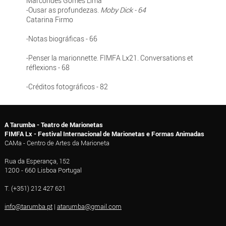
Marcondes Gomes Lima
-Ousar as profundezas.
Moby Dick - 64
Catarina Firmo
-Notas biográficas - 66
-Penser la marionnette. FIMFA Lx21. Conversations et
réflexions - 68
-Créditos fotográficos - 82
A Tarumba - Teatro de Marionetas
FIMFA Lx - Festival Internacional de Marionetas e Formas Animadas
CAMa - Centro de Artes da Marioneta
Rua da Esperança, 152
1200 - 660 Lisboa Portugal
T. (+351) 212 427 621
info@tarumba.pt
|
atarumba@gmail.com