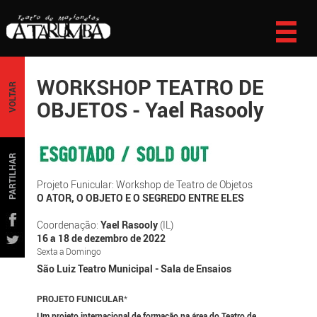
WORKSHOP TEATRO DE
VOLTAR
OBJETOS - Yael Rasooly
PARTILHAR
Projeto Funicular: Workshop de Teatro de Objetos
O ATOR, O OBJETO E O SEGREDO ENTRE ELES
Coordenação:
Yael Rasooly
(IL)
16 a 18 de dezembro de 2022
Sexta a Domingo
São Luiz Teatro Municipal - Sala de Ensaios
PROJETO FUNICULAR
*
Um projeto internacional de formação na área do Teatro de