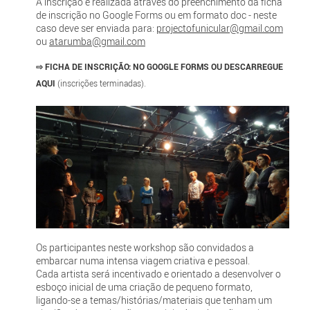
A inscrição é realizada através do preenchimento da ficha
de inscrição no Google Forms ou em formato doc - neste
caso deve ser enviada para:
projectofunicular@gmail.com
ou
atarumba@gmail.com
⇨
FICHA DE INSCRIÇÃO:
NO GOOGLE FORMS
OU DESCARREGUE
AQUI
(inscrições terminadas).
Os participantes neste workshop são convidados a
embarcar numa intensa viagem criativa e pessoal.
Cada artista será incentivado e orientado a desenvolver o
esboço inicial de uma criação de pequeno formato,
ligando-se a temas/histórias/materiais que tenham um