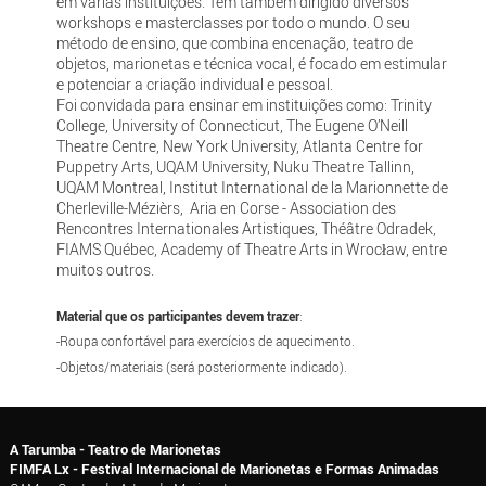
em várias instituições. Tem também dirigido diversos
workshops e masterclasses por todo o mundo. O seu
método de ensino, que combina encenação, teatro de
objetos, marionetas e técnica vocal, é focado em estimular
e potenciar a criação individual e pessoal.
Foi convidada para ensinar em instituições como: Trinity
College, University of Connecticut, The Eugene O’Neill
Theatre Centre, New York University, Atlanta Centre for
Puppetry Arts, UQAM University, Nuku Theatre Tallinn,
UQAM Montreal, Institut International de la Marionnette de
Cherleville-Mézièrs, Aria en Corse - Association des
Rencontres Internationales Artistiques, Théâtre Odradek,
FIAMS Québec, Academy of Theatre Arts in Wrocław, entre
muitos outros.
Material que os participantes devem trazer
:
-Roupa confortável para exercícios de aquecimento.
-Objetos/materiais (será posteriormente indicado).
A Tarumba - Teatro de Marionetas
FIMFA Lx - Festival Internacional de Marionetas e Formas Animadas