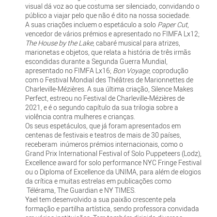
visual dá voz ao que costuma ser silenciado, convidando o
público a viajar pelo que não é dito na nossa sociedade.
A suas criações incluem o espetáculo a solo
Paper Cut
,
vencedor de vários prémios e apresentado no FIMFA Lx12;
The House by the Lake
, cabaré musical para atrizes,
marionetas e objetos, que relata a história de três irmãs
escondidas durante a Segunda Guerra Mundial,
apresentado no FIMFA Lx16;
Bon Voyage
, coprodução
com o Festival Mondial des Théâtres de Marionnettes de
Charleville-Mézières. A sua última criação, Silence Makes
Perfect, estreou no Festival de Charleville-Mézières de
2021, e é o segundo capítulo da sua trilogia sobre a
violência contra mulheres e crianças.
Os seus espetáculos, que já foram apresentados em
centenas de festivais e teatros de mais de 30 países,
receberam inúmeros prémios internacionais, como o
Grand Prix International Festival of Solo Puppeteers (Lodz),
Excellence award for solo performance NYC Fringe Festival
ou o Diploma of Excellence da UNIMA, para além de elogios
da crítica e muitas estrelas em publicações como
Télérama, The Guardian e NY TIMES.
Yael tem desenvolvido a sua paixão crescente pela
formação e partilha artística, sendo professora convidada