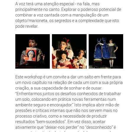
A voz terá uma atenção especial - na fala, mas
principalmente no canto. Explorar o poderoso potencial de
combinar a voz cantada com a manipulação de um
objeto/marioneta, os segredos e a complexidade que isto
pode revelar.
Este workshop é um convite a dar um salto em frente para
um novo capítulo na relação de cada um com a sua própria
criação, a sua capacidade de sonhar e de ousar.
“Enfrentarmos juntos os desafios conhecidos de trabalhar
um solo, colocando em prática novas ferramentas num
ambiente seguro e encorajador.” Isto implica abrir mão de
pressões e críticas internas que não nos servem mais no
processo criativo, como a necessidade de produzir
resultados “bem-sucedidos”. Em vez disso, aceitar
ativamente que “deixar-nos perder” no “desconhecido” é