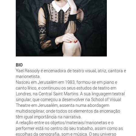
BIO
Yael Rasooly é encenadora de teatro visual, atriz, cantora e
marionetista.
Nasceu em Jerusalém em 1983, formou-se em piano e
canto lírico, e continuou os seus estudos de teatro em
Londres, na Central Saint Martins. A sua linguagem teatral
singular, que começou a desenvolver na School of Visual
Theatre em Jerusalém, assenta numa abordagem
multidisciplinar, onde todos os elementos da encenação
têm igual importância na narrativa.
A relação entre os objetos/materiais/marionetas e o
performer está no centro do seu trabalho, assim como as
escolhas da cenografia, som e música. O seu universo