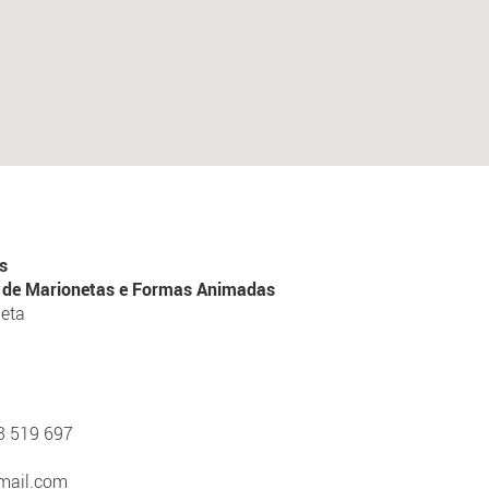
s
al de Marionetas e Formas Animadas
neta
13 519 697
mail.com