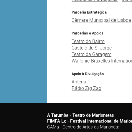
Parceria Estratégica
:
Câmara Municipal de Lisboa
Parcerias e Apoios
:
Teatro do Bairro
Castelo de S. Jorge
Teatro da Garagem
Wallonie-Bruxelles Internatio
Apoio à Divulgação
:
Antena 1
Rádio Zig Zag
A Tarumba - Teatro de Marionetas
FIMFA Lx - Festival Internacional de Mar
CAMa - Centro de Artes da Marioneta