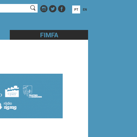
PT
EN
FIMFA