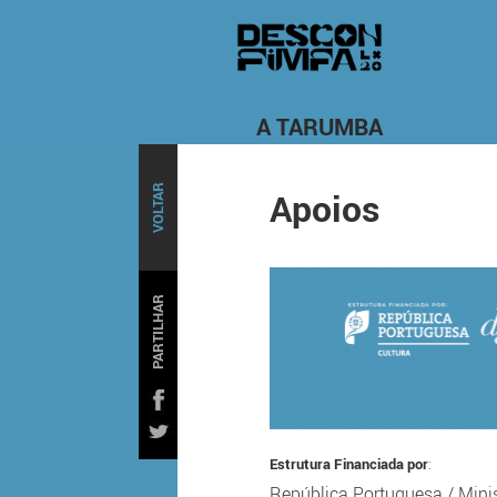
A TARUMBA
VOLTAR
Apoios
PARTILHAR
Estrutura Financiada por
:
República Portuguesa
/
Mini