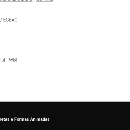
/
EGEAC
nal - WBI
ionetas e Formas Animadas