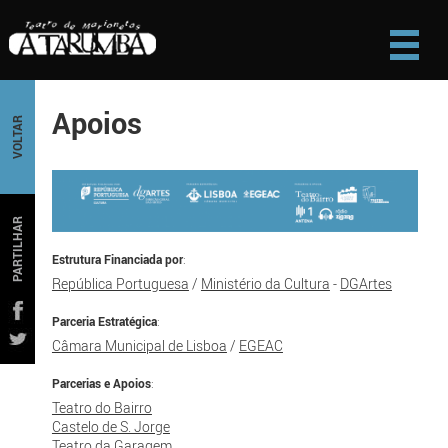
Apoios
VOLTAR
PARTILHAR
Estrutura Financiada por
:
República Portuguesa
/
Ministério da Cultura
-
DGArtes
Parceria Estratégica
:
Câmara Municipal de Lisboa
/
EGEAC
Parcerias e Apoios
:
Teatro do Bairro
Castelo de S. Jorge
Teatro da Garagem