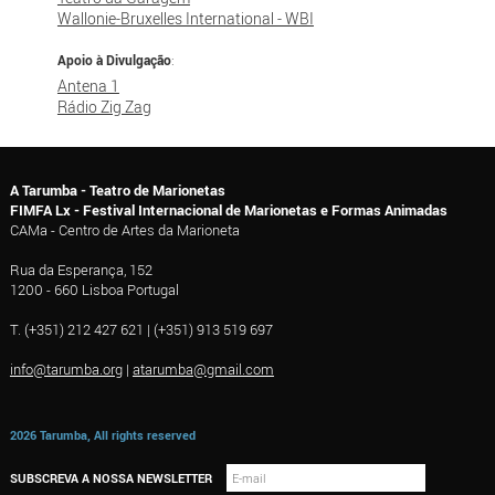
Wallonie-Bruxelles International - WBI
Apoio à Divulgação
:
Antena 1
Rádio Zig Zag
A Tarumba - Teatro de Marionetas
FIMFA Lx - Festival Internacional de Marionetas e Formas Animadas
CAMa - Centro de Artes da Marioneta
Rua da Esperança, 152
1200 - 660 Lisboa Portugal
T. (+351) 212 427 621 | (+351) 913 519 697
info@tarumba.org
|
atarumba@gmail.com
2026 Tarumba, All rights reserved
SUBSCREVA A NOSSA NEWSLETTER