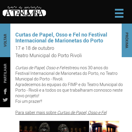
Curtas de Papel, Osso e Fel no Festival
PRÓXIMA
VOLTAR
Internacional de Marionetas do Porto
17 e 18 de outubro
Teatro Municipal do Porto Rivoli
PARTILHAR
Curtas de Papel, Osso e Fel
estreou nos 30 anos do
Festival Internacional de Marionetas do Porto, no Teatro
Municipal do Porto - Rivoli.
Agradecemos às equipas do FIMP e do Teatro Municipal do
Porto - Rivoli e a todos os que trabalharam connosco neste
novo projeto!
Foi um prazer!!
Para saber mais sobre
Curtas de Papel, Osso e Fel
.