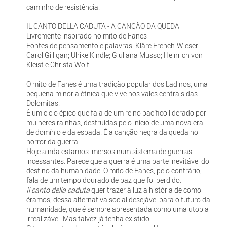
caminho de resistência.
IL CANTO DELLA CADUTA - A CANÇÃO DA QUEDA
Livremente inspirado no mito de Fanes
Fontes de pensamento e palavras: Kläre French-Wieser;
Carol Gilligan; Ulrike Kindle; Giuliana Musso; Heinrich von
Kleist e Christa Wolf
O mito de Fanes é uma tradição popular dos Ladinos, uma
pequena minoria étnica que vive nos vales centrais das
Dolomitas.
É um ciclo épico que fala de um reino pacífico liderado por
mulheres rainhas, destruídas pelo início de uma nova era
de domínio e da espada. É a canção negra da queda no
horror da guerra.
Hoje ainda estamos imersos num sistema de guerras
incessantes. Parece que a guerra é uma parte inevitável do
destino da humanidade. O mito de Fanes, pelo contrário,
fala de um tempo dourado de paz que foi perdido.
Il canto della caduta
quer trazer à luz a história de como
éramos, dessa alternativa social desejável para o futuro da
humanidade, que é sempre apresentada como uma utopia
irrealizável. Mas talvez já tenha existido.