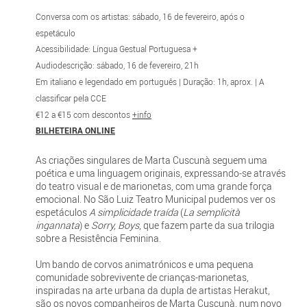
Conversa com os artistas: sábado, 16 de fevereiro, após o
espetáculo
Acessibilidade: Língua Gestual Portuguesa +
Audiodescrição: sábado, 16 de fevereiro, 21h
Em italiano e legendado em português | Duração: 1h, aprox. | A
classificar pela CCE
€12 a €15 com descontos
+info
BILHETEIRA ONLINE
As criações singulares de Marta Cuscunà seguem uma
poética e uma linguagem originais, expressando-se através
do teatro visual e de marionetas, com uma grande força
emocional. No São Luiz Teatro Municipal pudemos ver os
espetáculos
A simplicidade traída
(
La semplicità
ingannata
) e
Sorry, Boys
, que fazem parte da sua trilogia
sobre a Resistência Feminina.
Um bando de corvos animatrónicos e uma pequena
comunidade sobrevivente de crianças-marionetas,
inspiradas na arte urbana da dupla de artistas Herakut,
são os novos companheiros de Marta Cuscunà, num novo