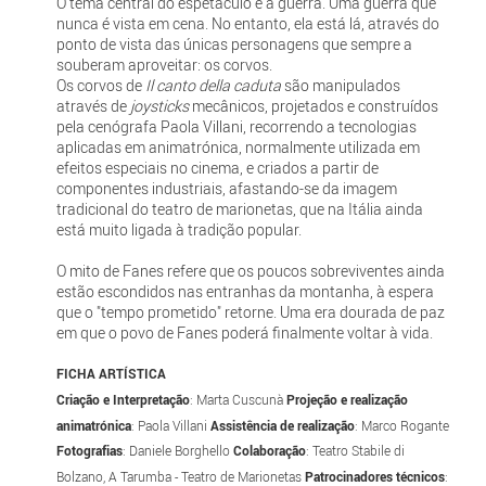
O tema central do espetáculo é a guerra. Uma guerra que
nunca é vista em cena. No entanto, ela está lá, através do
ponto de vista das únicas personagens que sempre a
souberam aproveitar: os corvos.
Os corvos de
Il canto della caduta
são manipulados
através de
joysticks
mecânicos, projetados e construídos
pela cenógrafa Paola Villani, recorrendo a tecnologias
aplicadas em animatrónica, normalmente utilizada em
efeitos especiais no cinema, e criados a partir de
componentes industriais, afastando-se da imagem
tradicional do teatro de marionetas, que na Itália ainda
está muito ligada à tradição popular.
O mito de Fanes refere que os poucos sobreviventes ainda
estão escondidos nas entranhas da montanha, à espera
que o "tempo prometido" retorne. Uma era dourada de paz
em que o povo de Fanes poderá finalmente voltar à vida.
FICHA ARTÍSTICA
Criação e Interpretação
: Marta Cuscunà
Projeção e realização
animatrónica
: Paola Villani
Assistência de realização
: Marco Rogante
Fotografias
:
Daniele Borghello
Colaboração
: Teatro Stabile di
Bolzano, A Tarumba - Teatro de Marionetas
Patrocinadores técnicos
: