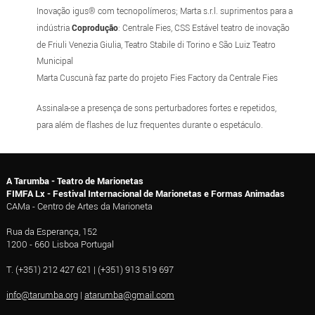
Inovação igus® com tecnopolímeros; Marta s.r.l. suprimentos para a
indústria
Coprodução
: Centrale Fies, CSS Estável teatro de inovação
de Friuli Venezia Giulia, Teatro Stabile di Torino e São Luiz Teatro
Municipal
Marta Cuscunà faz parte do projeto Fies Factory da Centrale Fies
Assinala-se a presença de sons perturbadores fortes e repetidos,
para além de flashes de luz frequentes durante o espetáculo.
A Tarumba - Teatro de Marionetas
FIMFA Lx - Festival Internacional de Marionetas e Formas Animadas
CAMa - Centro de Artes da Marioneta
Rua da Esperança, 152
1200 - 660 Lisboa Portugal
T. (+351) 212 427 621 | (+351) 913 519 697
info@tarumba.org
|
atarumba@gmail.com