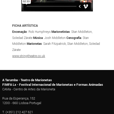
FICHA ARTÍSTICA
Encenação
: Rob Humphreys
Marionetistas
: Stan Middleton,
Soledad Zárate
Música
: Josh Middleton
Cenografia
: Stan
Middleton
Marionetas
: Sarah Fitzpatrick, Stan Middleton, Soledad
Zárate
www.stringtheatre.co.uk
A Tarumba - Teatro de Marionetas
FIMFA Lx - Festival Internacional de Marionetas e Formas Animadas
CAMa - Centro de Artes da Marioneta
Rua da Esperança, 152
1200 - 660 Lisboa Portugal
T. (+351) 212 427 621