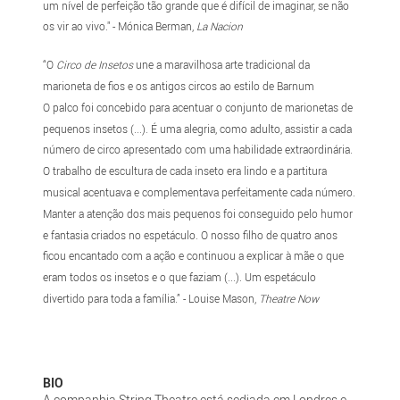
um nível de perfeição tão grande que é difícil de imaginar, se não
os vir ao vivo." - Mónica Berman,
La Nacion
“O
Circo de Insetos
une a maravilhosa arte tradicional da
marioneta de fios e os antigos circos ao estilo de Barnum
O palco foi concebido para acentuar o conjunto de marionetas de
pequenos insetos (...). É uma alegria, como adulto, assistir a cada
número de circo apresentado com uma habilidade extraordinária.
O trabalho de escultura de cada inseto era lindo e a partitura
musical acentuava e complementava perfeitamente cada número.
Manter a atenção dos mais pequenos foi conseguido pelo humor
e fantasia criados no espetáculo. O nosso filho de quatro anos
ficou encantado com a ação e continuou a explicar à mãe o que
eram todos os insetos e o que faziam (...). Um espetáculo
divertido para toda a família.” - Louise Mason,
Theatre Now
BIO
A companhia String Theatre está sediada em Londres e