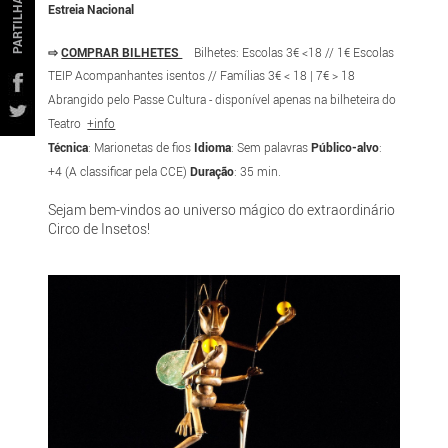
PARTILHAR
Estreia Nacional
⇨
COMPRAR BILHETES
Bilhetes: Escolas 3€ <18 // 1€ Escolas
TEIP Acompanhantes isentos // Famílias 3€ < 18 | 7€ > 18
Abrangido pelo Passe Cultura - disponível apenas na bilheteira do
Teatro
+info
Técnica
: Marionetas de fios
Idioma
: Sem palavras
Público-alvo
:
+4 (A classificar pela CCE)
Duração
: 35 min.
Sejam bem-vindos ao universo mágico do extraordinário
Circo de Insetos!