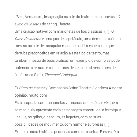
"Belo, Verdadeiro, Imaginação na arte do teatro de marionetas -
O
Circo de Insetos
do String Theatre.
Uma criação notável com marionetas de fios clássicas (...). O
Circo de Insetos
é uma joia de espetáculo, uma demonstração da
mestria na arte de manipular marionetas. Um espetáculo que
derruba preconceitos em relação a este tipo de teatro, mas
também mostra de boas práticas, um exemplo de como se pode
potenciar a ternura e as diabruras destes irresistíveis atores de
fios." - Anca Ciofu,
Theatrical Colloquia
"O
Circo de Insetos
/ Companhia String Theatre (Londres) A nossa
opinião: muito bom
Esta proposta com marionetas vitorianas, onde não se vê quem
as manipula, apresenta cada personagem construída: a formiga, a
libélula, os grilos, o besouro, as lagartas, com as suas
possibilidades de movimento, com humor e surpresas (...).
Existem micro-histórias pequenas como os insetos. E estes têm