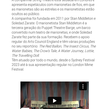
apresenta espetáculos com marionetas de fios, em que
as marionetas são as estrelas e os marionetistas estão
ocultos ao público.
A companhia foi fundada em 2011 por Stan Middleton e
Soledad Zarate. O marionetista Stan Middleton é a
terceira geração do Puppet Theatre Barge, um barco
convertido num teatro de marionetas, e onde Soledad
Zarate fez parte da sua formação. Recebem o apoio
regular do Arts Council England e têm várias produções
no seu reportório:
The Red Ballon
,
The Insect Circus
,
The
Water Babies
,
The Crow's Tale
,
A Water Journey
,
Lottie
,
The Travelling Doll
.
Têm atuado por todo o mundo, desde o Sydney Festival
2023 até à sua apresentação regular no London Mime
Festival.