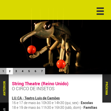
1
2
3
4
5
6
7
String Theatre (Reino Unido)
ANTERIOR
PRÓXIMA
O CIRCO DE INSETOS
LU.CA - Teatro Luís de Camões
16 e 17 de maio às 10h30 e 14h30 (qui, sex) -
Escolas
18 e 19 de maio às 11h30 e 16h30 (sáb, dom) -
Famílias