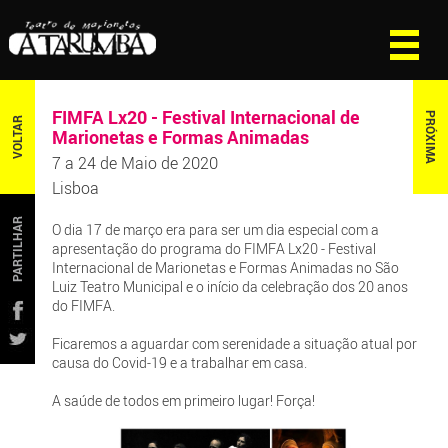
FIMFA Lx20 - Festival Internacional de
PRÓXIMA
VOLTAR
Marionetas e Formas Animadas
7 a 24 de Maio de 2020
Lisboa
PARTILHAR
O dia 17 de março era para ser um dia especial com a
apresentação do programa do FIMFA Lx20 - Festival
Internacional de Marionetas e Formas Animadas no São
Luiz Teatro Municipal e o início da celebração dos 20 anos
do FIMFA.
Ficaremos a aguardar com serenidade a situação atual por
causa do Covid-19 e a trabalhar em casa.
A saúde de todos em primeiro lugar! Força!