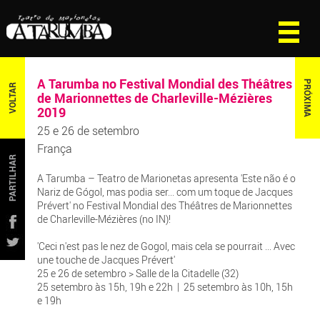
A Tarumba no Festival Mondial des Théâtres
PRÓXIMA
VOLTAR
de Marionnettes de Charleville-Mézières
2019
25 e 26 de setembro
França
PARTILHAR
A Tarumba – Teatro de Marionetas apresenta 'Este não é o
Nariz de Gógol, mas podia ser... com um toque de Jacques
Prévert' no Festival Mondial des Théâtres de Marionnettes
de Charleville-Mézières (no IN)!
'Ceci n'est pas le nez de Gogol, mais cela se pourrait ... Avec
une touche de Jacques Prévert'
25 e 26 de setembro > Salle de la Citadelle (32)
25 setembro às 15h, 19h e 22h | 25 setembro às 10h, 15h
e 19h