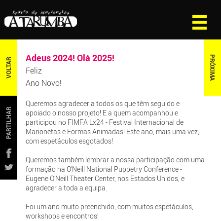
Adeus 2024! Olá 2025!
PRÓXIMA
VOLTAR
Feliz
Ano Novo!
Queremos agradecer a todos os que têm seguido e
PARTILHAR
apoiado o nosso projeto! E a quem acompanhou e
participou no FIMFA Lx24 - Festival Internacional de
Marionetas e Formas Animadas! Este ano, mais uma vez,
com espetáculos esgotados!
Queremos também lembrar a nossa participação com uma
formação na O’Neill National Puppetry Conference -
Eugene O’Neill Theater Center, nos Estados Unidos, e
agradecer a toda a equipa.
Foi um ano muito preenchido, com muitos espetáculos,
workshops e encontros!