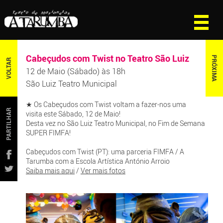
Cabeçudos com Twist no Teatro São Luiz
PRÓXIMA
VOLTAR
12 de Maio (Sábado) às 18h
São Luiz Teatro Municipal
★ Os Cabeçudos com Twist voltam a fazer-nos uma
PARTILHAR
visita este Sábado, 12 de Maio!
Desta vez no São Luiz Teatro Municipal, no Fim de Semana
SUPER FIMFA!
Cabeçudos com Twist (PT): uma parceria FIMFA / A
Tarumba com a Escola Artística António Arroio
Saiba mais aqui
/
Ver mais fotos