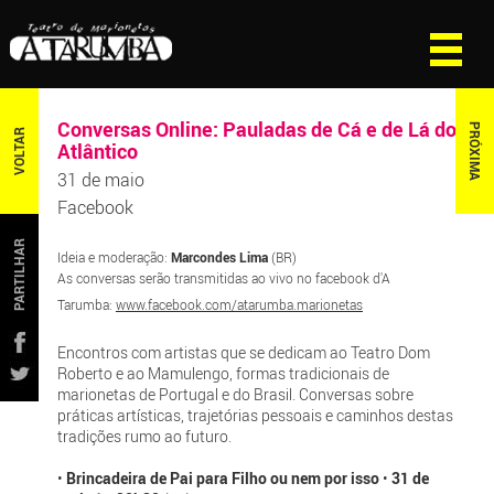
Conversas Online: Pauladas de Cá e de Lá do
PRÓXIMA
VOLTAR
Atlântico
31 de maio
Facebook
PARTILHAR
Ideia e moderação:
Marcondes Lima
(BR)
As conversas serão transmitidas ao vivo no facebook d'A
Tarumba:
www.facebook.com/atarumba.marionetas
Encontros com artistas que se dedicam ao Teatro Dom
Roberto e ao Mamulengo, formas tradicionais de
marionetas de Portugal e do Brasil. Conversas sobre
práticas artísticas, trajetórias pessoais e caminhos destas
tradições rumo ao futuro.
•
Brincadeira de Pai para Filho ou nem por isso
•
31 de