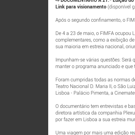
⇨ DOCUMENTÁRIO A 21.ª Edição do F
Link para visionamento
(disponível g
Após o segundo confinamento, o FIMFA
De 4 a 23 de maio, o FIMFA ocupou Li
complementares, como a exibição de 
sua maioria em estreia nacional, oriun
Impunham-se várias questões: Será que
manter o programa anunciado e que t
Foram cumpridas todas as normas de
Teatro Nacional D. Maria II, o São Lu
Lisboa - Palácio Pimenta, a Cinemate
O documentário tem entrevistas e ba
diretora artística da companhia Plex
por fazer em Lisboa a sua estreia mun
Uma viagem por mais uma edição real