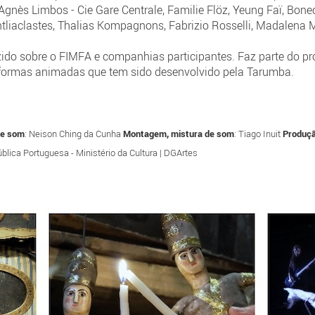
, Agnès Limbos - Cie Gare Centrale, Familie Flöz, Yeung Faï, Bone
ntliaclastes, Thalias Kompagnons, Fabrizio Rosselli, Madalena
zido sobre o FIMFA e companhias participantes. Faz parte do p
 formas animadas que tem sido desenvolvido pela Tarumba.
de som
: Neison Ching da Cunha
Montagem, mistura de som
: Tiago Inuit
Produç
ública Portuguesa - Ministério da Cultura | DGArtes