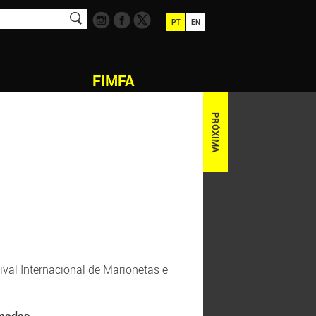
PT
EN
FIMFA
PRÓXIMA
val Internacional de Marionetas e