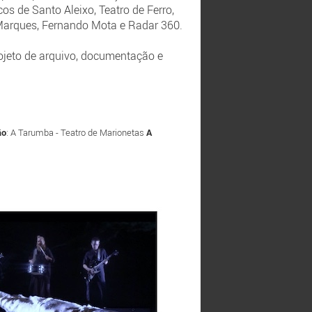
cos de Santo Aleixo, Teatro de Ferro,
 Marques, Fernando Mota e Radar 360.
rojeto de arquivo, documentação e
ão
: A Tarumba - Teatro de Marionetas
A