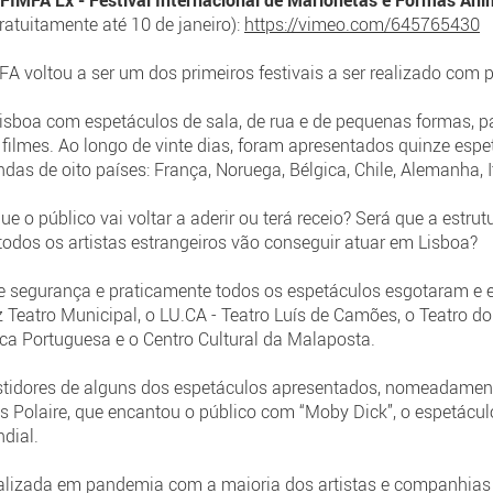
IMFA Lx - Festival Internacional de Marionetas e Formas An
ratuitamente até 10 de janeiro):
https://vimeo.com/645765430
 voltou a ser um dos primeiros festivais a ser realizado com pú
sboa com espetáculos de sala, de rua e de pequenas formas, pa
filmes. Ao longo de vinte dias, foram apresentados quinze esp
das de oito países: França, Noruega, Bélgica, Chile, Alemanha, It
 o público vai voltar a aderir ou terá receio? Será que a estrut
odos os artistas estrangeiros vão conseguir atuar em Lisboa?
 segurança e praticamente todos os espetáculos esgotaram e 
iz Teatro Municipal, o LU.CA - Teatro Luís de Camões, o Teatro d
ca Portuguesa e o Centro Cultural da Malaposta.
stidores de alguns dos espetáculos apresentados, nomeadament
us Polaire, que encantou o público com “Moby Dick”, o espetácu
dial.
izada em pandemia com a maioria dos artistas e companhias p