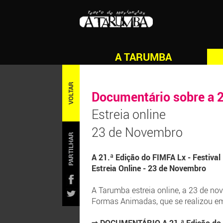
A TARUMBA
VOLTAR
Documentário sobre a 2
Estreia online
23 de Novembro
PARTILHAR
A 21.ª Edição do FIMFA Lx - Festiva
Estreia Online - 23 de Novembro
A Tarumba estreia online, a 23 de no
Formas Animadas, que se realizou em