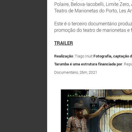
Polaire, Belova-Iacobelli, Limite Zero
Teatro de Marionetas do Porto, Les A
Este é o terceiro documentário produ
promoção do teatro de marionetas e
TRAILER
Realização
: Tiago Inuit
Fotografia, captação 
Tarumba é uma estrutura financiada por
: Rep
Documentário, 26m, 2021