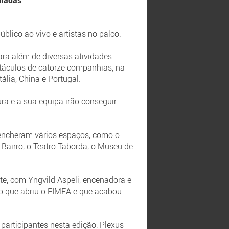
imadas
blico ao vivo e artistas no palco.
ra além de diversas atividades
etáculos de catorze companhias, na
ália, China e Portugal.
ura e a sua equipa irão conseguir
encheram vários espaços, como o
o Bairro, o Teatro Taborda, o Museu de
e, com Yngvild Aspeli, encenadora e
lo que abriu o FIMFA e que acabou
articipantes nesta edição: Plexus