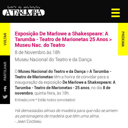
Exposição De Marlowe a Shakespeare: A
PRÓXIMA
VOLTAR
Tarumba - Teatro de Marionetas 25 Anos >
Museu Nac. do Teatro
8 de Novembro às 18h
Museu Nacional do Teatro e da Dança
PARTILHAR
O
Museu Nacional do Teatro e da Dança
e
A Tarumba -
Teatro de Marionetas
têm a honra de convidar para a
inauguração da exposição
De Marlowe a Shakespeare: A
Tarumba - Teatro de Marionetas - 25 anos
, no dia
8 de
novembro
, quinta-feira, às 18h.
Entrada Livre * Estão todos convidados!
Há demasiadas almas de madeira para que não se amem
as personagens de madeira que têm uma alma.
- Jean Cocteau