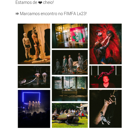
Estamos de ❤️ cheio!
⭆ Marcamos encontro no FIMFA Lx23!