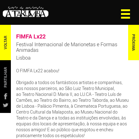
FIMFA Lx22
PRÓXIMA
VOLTAR
Festival Internacional de Marionetas e Formas
Animadas
Lisboa
PARTILHAR
O FIMFA Lx22 acabou!
Obrigado a todos os fantásticos artistas e companhias,
aos nossos parceiros, ao São Luiz Teatro Municipal,
ao Teatro Nacional D. Maria II, ao LU.CA - Teatro Luís de
Camões, ao Teatro do Bairro, ao Teatro Taborda, ao Museu
de Lisboa - Palácio Pimenta, à Cinemateca Portuguesa, ao
Centro Cultural da Malaposta, ao Museu Nacional do
Teatro e da Dança e a todas as instituições envolvidas, às
equipas dos locais de apresentação, à nossa equipa e aos
nossos amigos! E ao público que esgotou e encheu
praticamente todos os espetáculos!