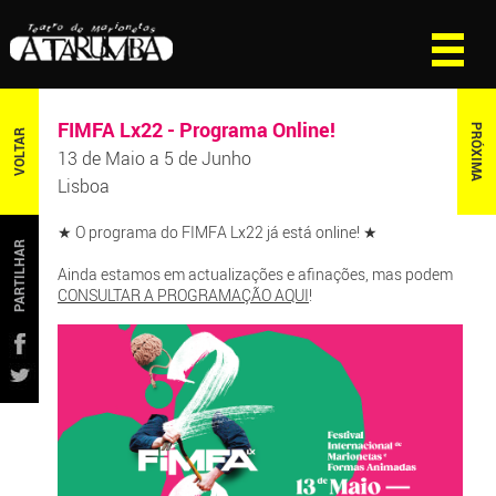
FIMFA Lx22 - Programa Online!
PRÓXIMA
VOLTAR
13 de Maio a 5 de Junho
Lisboa
★ O programa do FIMFA Lx22 já está online! ★
PARTILHAR
Ainda estamos em actualizações e afinações, mas podem
CONSULTAR A PROGRAMAÇÃO AQUI
!