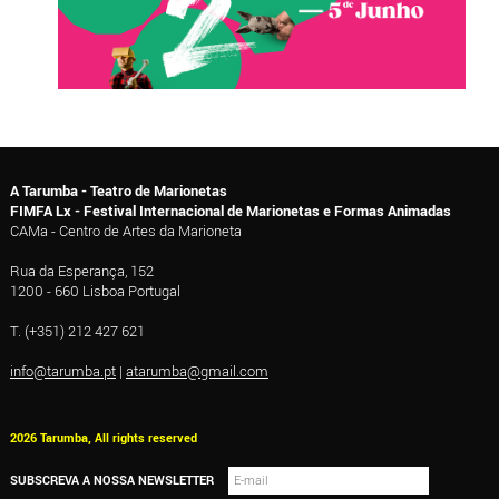
A Tarumba - Teatro de Marionetas
FIMFA Lx - Festival Internacional de Marionetas e Formas Animadas
CAMa - Centro de Artes da Marioneta
Rua da Esperança, 152
1200 - 660 Lisboa Portugal
T. (+351) 212 427 621
info@tarumba.pt
|
atarumba@gmail.com
2026 Tarumba, All rights reserved
SUBSCREVA A NOSSA NEWSLETTER