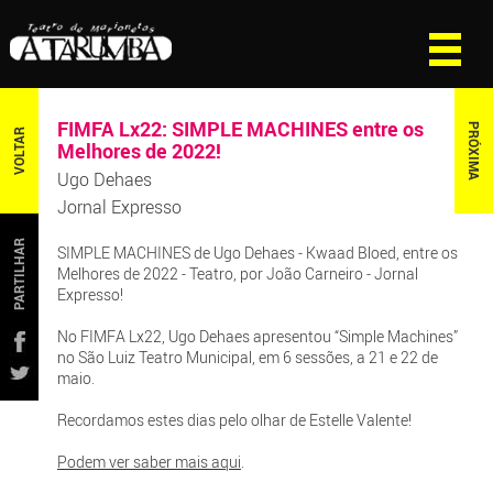
FIMFA Lx22: SIMPLE MACHINES entre os
PRÓXIMA
VOLTAR
Melhores de 2022!
Ugo Dehaes
Jornal Expresso
PARTILHAR
SIMPLE MACHINES de Ugo Dehaes - Kwaad Bloed, entre os
Melhores de 2022 - Teatro, por João Carneiro - Jornal
Expresso!
No FIMFA Lx22, Ugo Dehaes apresentou “Simple Machines”
no São Luiz Teatro Municipal, em 6 sessões, a 21 e 22 de
maio.
Recordamos estes dias pelo olhar de Estelle Valente!
Podem ver saber mais aqui
.