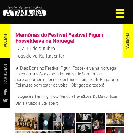
Memórias do Festival Festival Figur i
PRÓXIMA
VOLTAR
Fossekleiva na Noruega!
13 a 15 de outubro
Fosskleiva Kultursenter
PARTILHAR
★ Dias Bons no Festival Figur i Fossekleiva na Noruega!
Fizemos um Workshop de Teatro de Sombras e
apresentámos o nosso espetáculo Luna Park! Esgotado!
Foi muito bom estar de volta!!! Obrigado a todos!
Fotografias: Henning Photo, Vendula Hlaváčková, Dr. Marco Rosa,
Daniela Matos, Rute Ribeiro