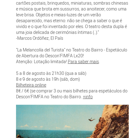
cartões postais, brinquedos, miniaturas, sombras chinesas
e música que brota em sussurros, ao anoitecer, como uma
leve brisa. Objetos e meias-luzes de um verão
desaparecido, mas eterno: não se chega a saber o que é
vivido e o que foi inventado por eles. O teatro desta dupla é
uma joia delicada de cerimónias íntimas (..).”
-Marcos Ordóñez, El País
"La Melancolía del Turista" no Teatro do Bairro - Espetáculo
de Abertura do Descon'FIMFA Lx20!
Atenção: Lotação limitada!
Para saber mais
.
5 a 8 de agosto às 21h30 (qua a sáb)
8 e 9 de agosto às 19h (sáb, dom)
Bilheteira online
8€ / 6€ (se comprar 3 ou mais bilhetes para espetáculos do
Descon’FIMFA no Teatro do Bairro.
+info