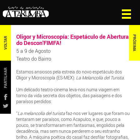
Oligor y Microscopía: Espetáculo de Abertura
PRÓXIMA
VOLTAR
do Descon'FIMFA!
5 a 9 de Agosto
Teatro do Bairro
PARTILHAR
Estamos ansiosos pela estreia do novo espetáculo dos
Oligor y Microscopía (ES-MEX):
La Melancolía del Turista
.
Um delicado teatro-cinema leva-nos numa viagem em
torno da vida secreta dos objetos, das paisagens e dos
paraísos perdidos.
“
La melancolía del turista
faz-nos ver lugares que foram ou
tentaram ser paraísos, como Acapulco, e que, pouco a
pouco, se transformaram em fantasmas, engolidos pela
decadência, mas sem nunca perderem o seu estranho
brilho. A máquina poética do casal faz desfilar fotografias,