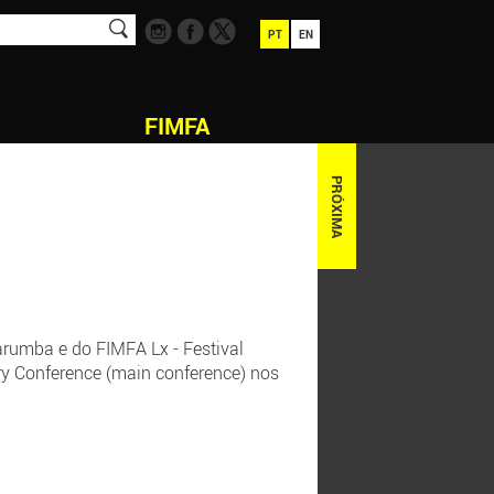
PT
EN
FIMFA
PRÓXIMA
Tarumba e do FIMFA Lx - Festival
ry Conference (main conference) nos