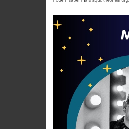
Podem saber mais aqui:
theoneill.or