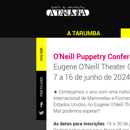
A TARUMBA
VOLTAR
O'Neill Puppetry Confe
Eugene O’Neill Theater 
7 a 16 de junho de 2024
PARTILHAR
★ Começamos o ano com uma notícia fan
Internacional de Marionetas e Formas
Estados Unidos, no Eugene O’Neill Th
Mal podemos esperar!!
As datas para inscrições
: 16 a 30 de