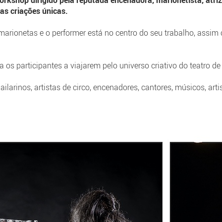
orkshop dirigido pela
reputada encenadora, marionetista, atriz
as criações únicas.
/marionetas e o performer está no centro do seu trabalho, assi
os participantes a viajarem pelo universo criativo do teatro de
bailarinos, artistas de circo, encenadores, cantores, músicos, art