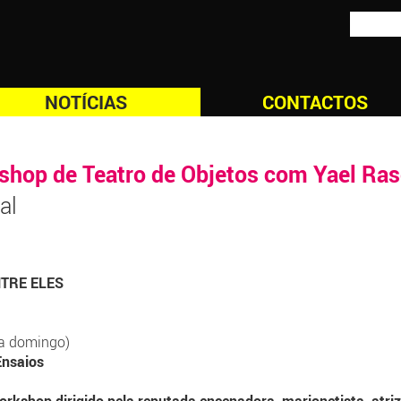
NOTÍCIAS
CONTACTOS
kshop de Teatro de Objetos com Yael Ra
al
NTRE ELES
 a domingo)
Ensaios