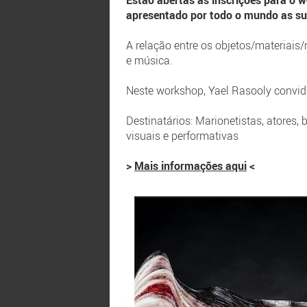
Estão abertas as inscrições para o w
apresentado por todo o mundo as su
A relação entre os objetos/materiais
e música.
Neste workshop, Yael Rasooly convida 
Destinatários: Marionetistas, atores, 
visuais e performativas
>
Mais informações aqui
<