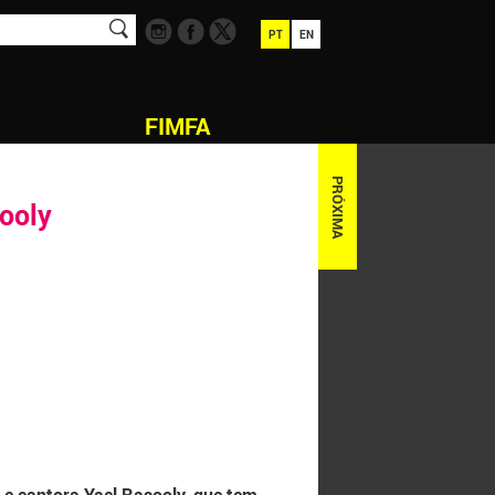
PT
EN
FIMFA
PRÓXIMA
sooly