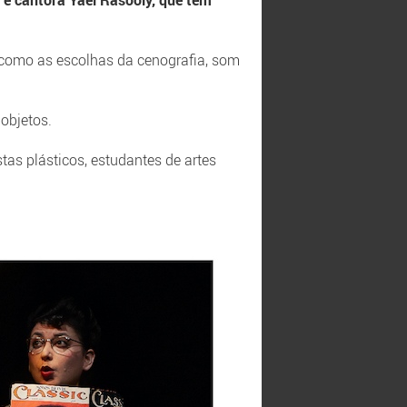
 e cantora Yael Rasooly, que tem
m como as escolhas da cenografia, som
 objetos.
istas plásticos, estudantes de artes