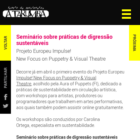
Seminário sobre práticas de digressão
PRÓXIMA
VOLTAR
sustentáveis
Projeto Europeu Impulse!
New Focus on Puppetry & Visual Theatre
PARTILHAR
Decorre já em abril o primeiro evento do Projeto Europeu
Impulse! New Focus on Puppetry & Visual
Theatre
, acolhido pela Aura of Puppets (FI), dedicado a
práticas de sustentabilidade em circulação artística,
com workshops para artistas, produtores ou
programadores que trabalhem em artes performativas,
aos quais também podem assistir online gratuitamente.
Os workshops são conduzidos por Carolina
Ortega, especialista em sustentabilidade.
Seminário sobre práticas de digressão sustentáveis