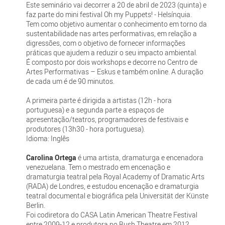
Este seminário vai decorrer a 20 de abril de 2023 (quinta) e
faz parte do mini festival Oh my Puppets! - Helsínquia.
Tem como objetivo aumentar o conhecimento em torno da
sustentabilidade nas artes performativas, em relação a
digressões, com o objetivo de fornecer informações
práticas que ajudem a reduzir o seu impacto ambiental.
É composto por dois workshops e decorre no Centro de
Artes Performativas – Eskus e também online. A duração
de cada um é de 90 minutos.
A primeira parte é dirigida a artistas (12h - hora
portuguesa) e a segunda parte a espaços de
apresentação/teatros, programadores de festivais e
produtores (13h30 - hora portuguesa).
Idioma: Inglês
Carolina Ortega
é uma artista, dramaturga e encenadora
venezuelana. Tem o mestrado em encenação e
dramaturgia teatral pela Royal Academy of Dramatic Arts
(RADA) de Londres, e estudou encenação e dramaturgia
teatral documental e biográfica pela Universität der Künste
Berlin.
Foi codiretora do CASA Latin American Theatre Festival
entre 2009-12 e produtora no Bush Theatre em 2012