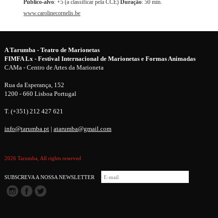
Público-alvo
: +5 (a classificar pela CCE)
Duração
: 50 min.
www.carolinecornelis.be
A Tarumba - Teatro de Marionetas
FIMFA Lx - Festival Internacional de Marionetas e Formas Animadas
CAMa - Centro de Artes da Marioneta
Rua da Esperança, 152
1200 - 660 Lisboa Portugal
T. (+351) 212 427 621
info@tarumba.pt
|
atarumba@gmail.com
2026 Tarumba, All rights reserved
SUBSCREVA A NOSSA NEWSLETTER