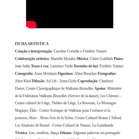
FICHA ARTÍSTICA
Criação e interpretação
: Caroline Cornélis e Frédéric Vannes
Colaboração artística
: Marielle Morales
Música
: Claire Goldfarb
Piano
:
Jean Jadin
Texto e voz
: Laurence Vielle
Desenho de luz
: Frédéric Vannes
Cenografia
: Anne Mortiaux
Figurinos
: Aline Breucker
Fotografias
:
Alice Khol
Difusão
: Ad Lib - Anna Giolo
Coprodução
: Charleroi
Danse, Centre Chorégraphique de Wallonie-Bruxelles
Apoios
: Ministère
de la Fédération Wallonie-Bruxelles (Service de la danse), Les Chiroux -
Centre culturel de Liège, Théâtre de Liège, La Roseraie, La Montagne
Magique, Ékla - Centre Scénique de Wallonie pour l’enfance et la
jeunesse, Mars - Mons Arts de la Scène, Centre Culturel Braine l’Alleud,
Les Abattoirs de Bomel - Centre Culturel de Namur, La Guimbarde
Técnica
: Luz, sombras, dança
Idioma
: Algumas palavras em português