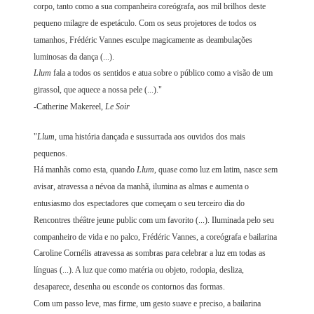
corpo, tanto como a sua companheira coreógrafa, aos mil brilhos deste
pequeno milagre de espetáculo. Com os seus projetores de todos os
tamanhos, Frédéric Vannes esculpe magicamente as deambulações
luminosas da dança (...).
Llum
fala a todos os sentidos e atua sobre o público como a visão de um
girassol, que aquece a nossa pele (...)."
-Catherine Makereel,
Le Soir
"
Llum
, uma história dançada e sussurrada aos ouvidos dos mais
pequenos.
Há manhãs como esta, quando
Llum
, quase como luz em latim, nasce sem
avisar, atravessa a névoa da manhã, ilumina as almas e aumenta o
entusiasmo dos espectadores que começam o seu terceiro dia do
Rencontres théâtre jeune public com um favorito (...). Iluminada pelo seu
companheiro de vida e no palco, Frédéric Vannes, a coreógrafa e bailarina
Caroline Cornélis atravessa as sombras para celebrar a luz em todas as
línguas (...). A luz que como matéria ou objeto, rodopia, desliza,
desaparece, desenha ou esconde os contornos das formas.
Com um passo leve, mas firme, um gesto suave e preciso, a bailarina