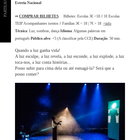
PARTILHAR
Estreia Nacional
⇨
COMPRAR BILHETES
Bilhetes: Escolas 3€ <18 // 1€ Escolas
TEIP Acompanhantes isentos // Famílias 3€ < 18 | 7€ > 18
+info
Técnica
: Luz, sombras, dança
Idioma
: Algumas palavras em
português
Público-alvo
: +5 (A classificar pela CCE)
Duração
: 50 min.
Quando a luz ganha vida!
A luz esculpe, a luz revela, a luz esconde, a luz explode, a luz
toca-nos, a luz conta histórias...
Posso subir para cima dela ou até esmagá-la? Será que a
posso comer?