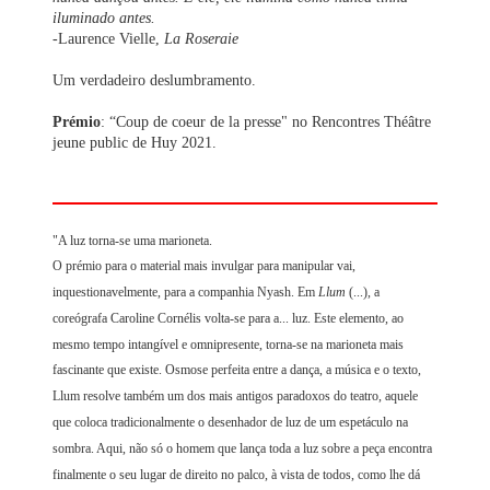
iluminado antes.
-Laurence Vielle,
La Roseraie
Um verdadeiro deslumbramento.
Prémio
: “Coup de coeur de la presse" no Rencontres Théâtre
jeune public de Huy 2021.
"A luz torna-se uma marioneta.
O prémio para o material mais invulgar para manipular vai,
inquestionavelmente, para a companhia Nyash. Em
Llum
(...), a
coreógrafa Caroline Cornélis volta-se para a... luz. Este elemento, ao
mesmo tempo intangível e omnipresente, torna-se na marioneta mais
fascinante que existe. Osmose perfeita entre a dança, a música e o texto,
Llum resolve também um dos mais antigos paradoxos do teatro, aquele
que coloca tradicionalmente o desenhador de luz de um espetáculo na
sombra. Aqui, não só o homem que lança toda a luz sobre a peça encontra
finalmente o seu lugar de direito no palco, à vista de todos, como lhe dá