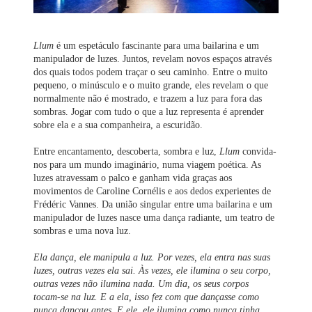
Llum
é um espetáculo fascinante para uma bailarina e um
manipulador de luzes. Juntos, revelam novos espaços através
dos quais todos podem traçar o seu caminho. Entre o muito
pequeno, o minúsculo e o muito grande, eles revelam o que
normalmente não é mostrado, e trazem a luz para fora das
sombras. Jogar com tudo o que a luz representa é aprender
sobre ela e a sua companheira, a escuridão.
Entre encantamento, descoberta, sombra e luz,
Llum
convida-
nos para um mundo imaginário, numa viagem poética. As
luzes atravessam o palco e ganham vida graças aos
movimentos de Caroline Cornélis e aos dedos experientes de
Frédéric Vannes. Da união singular entre uma bailarina e um
manipulador de luzes nasce uma dança radiante, um teatro de
sombras e uma nova luz.
Ela dança, ele manipula a luz. Por vezes, ela entra nas suas
luzes, outras vezes ela sai. Às vezes, ele ilumina o seu corpo,
outras vezes não ilumina nada. Um dia, os seus corpos
tocam-se na luz. E a ela, isso fez com que dançasse como
nunca dançou antes. E ele, ele ilumina como nunca tinha