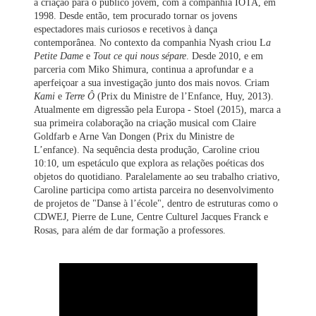
a criação para o público jovem, com a companhia IOTA, em
1998. Desde então, tem procurado tornar os jovens
espectadores mais curiosos e recetivos à dança
contemporânea. No contexto da companhia Nyash criou L
a
Petite Dame
e
Tout ce qui nous sépare
. Desde 2010, e em
parceria com Miko Shimura, continua a aprofundar e a
aperfeiçoar a sua investigação junto dos mais novos. Criam
Kami
e
Terre Ô
(Prix du Ministre de l’Enfance, Huy, 2013).
Atualmente em digressão pela Europa - Stoel (2015), marca a
sua primeira colaboração na criação musical com Claire
Goldfarb e Arne Van Dongen (Prix du Ministre de
L’enfance). Na sequência desta produção, Caroline criou
10:10, um espetáculo que explora as relações poéticas dos
objetos do quotidiano. Paralelamente ao seu trabalho criativo,
Caroline participa como artista parceira no desenvolvimento
de projetos de "Danse à l’école", dentro de estruturas como o
CDWEJ, Pierre de Lune, Centre Culturel Jacques Franck e
Rosas, para além de dar formação a professores.