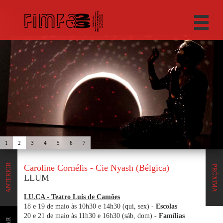
1
2
3
4
5
6
7
ANTERIOR
Caroline Cornélis - Cie Nyash (Bélgica)
PRÓXIMA
LLUM
LU.CA - Teatro Luís de Camões
18 e 19 de maio às 10h30 e 14h30 (qui, sex) -
Escolas
20 e 21 de maio às 11h30 e 16h30 (sáb, dom) -
Famílias