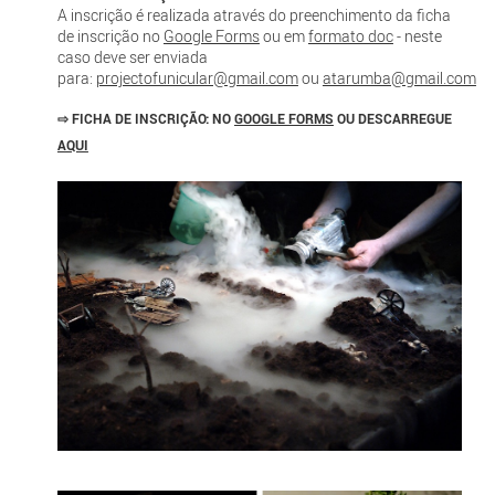
A inscrição é realizada através do preenchimento da ficha
de inscrição no
Google Forms
ou em
formato doc
- neste
caso deve ser enviada
para:
projectofunicular@gmail.com
ou
atarumba@gmail.com
⇨
FICHA DE INSCRIÇÃO:
NO
GOOGLE FORMS
OU DESCARREGUE
AQUI