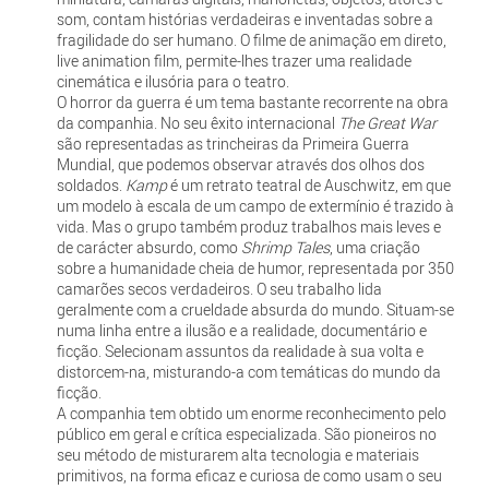
som, contam histórias verdadeiras e inventadas sobre a
fragilidade do ser humano. O filme de animação em direto,
live animation film, permite-lhes trazer uma realidade
cinemática e ilusória para o teatro.
O horror da guerra é um tema bastante recorrente na obra
da companhia. No seu êxito internacional
The Great War
são representadas as trincheiras da Primeira Guerra
Mundial, que podemos observar através dos olhos dos
soldados.
Kamp
é um retrato teatral de Auschwitz, em que
um modelo à escala de um campo de extermínio é trazido à
vida. Mas o grupo também produz trabalhos mais leves e
de carácter absurdo, como
Shrimp Tales
, uma criação
sobre a humanidade cheia de humor, representada por 350
camarões secos verdadeiros. O seu trabalho lida
geralmente com a crueldade absurda do mundo. Situam-se
numa linha entre a ilusão e a realidade, documentário e
ficção. Selecionam assuntos da realidade à sua volta e
distorcem-na, misturando-a com temáticas do mundo da
ficção.
A companhia tem obtido um enorme reconhecimento pelo
público em geral e crítica especializada. São pioneiros no
seu método de misturarem alta tecnologia e materiais
primitivos, na forma eficaz e curiosa de como usam o seu