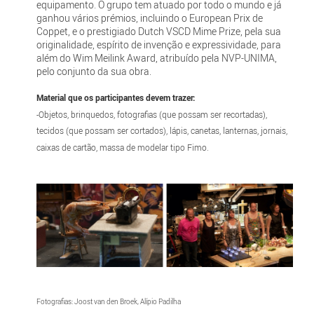
equipamento. O grupo tem atuado por todo o mundo e já
ganhou vários prémios, incluindo o European Prix de
Coppet, e o prestigiado Dutch VSCD Mime Prize, pela sua
originalidade, espírito de invenção e expressividade, para
além do Wim Meilink Award, atribuído pela NVP-UNIMA,
pelo conjunto da sua obra.
Material que os participantes devem trazer:
-Objetos, brinquedos, fotografias (que possam ser recortadas),
tecidos (que possam ser cortados), lápis, canetas, lanternas, jornais,
caixas de cartão, massa de modelar tipo Fimo.
Fotografias: Joost van den Broek, Alípio Padilha