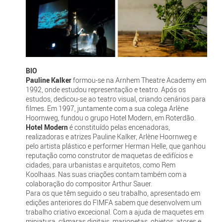
BIO
Pauline Kalker
formou-se na Arnhem Theatre Academy em
1992, onde estudou representação e teatro. Após os
estudos, dedicou-se ao teatro visual, criando cenários para
filmes. Em 1997, juntamente com a sua colega Arlène
Hoornweg, fundou o grupo Hotel Modern, em Roterdão.
Hotel Modern
é constituído pelas encenadoras,
realizadoras e atrizes Pauline Kalker, Arlène Hoornweg e
pelo artista plástico e performer Herman Helle, que ganhou
reputação como construtor de maquetas de edifícios e
cidades, para urbanistas e arquitetos, como Rem
Koolhaas. Nas suas criações contam também com a
colaboração do compositor Arthur Sauer.
Para os que têm seguido o seu trabalho, apresentado em
edições anteriores do FIMFA sabem que desenvolvem um
trabalho criativo excecional. Com a ajuda de maquetes em
miniatura, câmaras digitais, marionetas, objetos, atores e