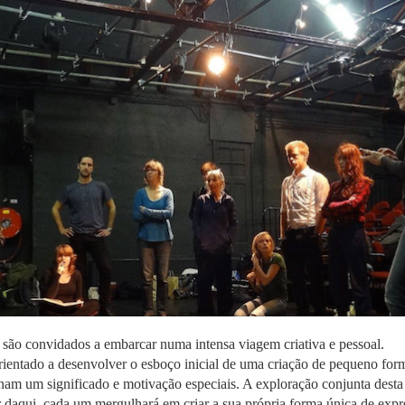
 são convidados a embarcar numa intensa viagem criativa e pessoal.
orientado a desenvolver o esboço inicial de uma criação de pequeno form
nham um significado e motivação especiais. A exploração conjunta desta
ir daqui, cada um mergulhará em criar a sua própria forma única de expre