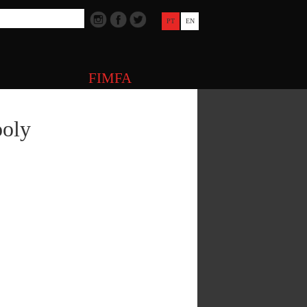
PT
EN
FIMFA
oly