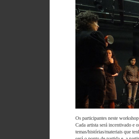
Os participantes neste workshop
Cada artista será incentivado e 
temas/histórias/materiais que te
será o ponto de partida e, a part