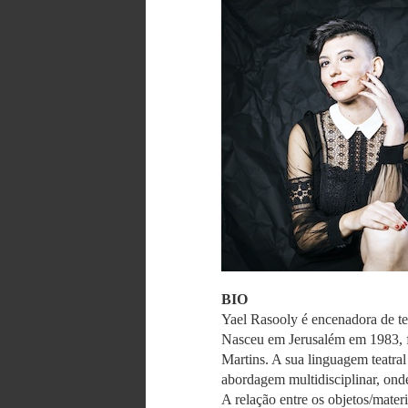
BIO
Yael Rasooly é encenadora de teat
Nasceu em Jerusalém em 1983, fo
Martins. A sua linguagem teatra
abordagem multidisciplinar, ond
A relação entre os objetos/mater