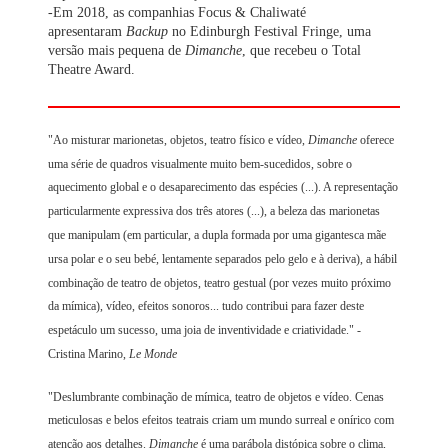
-Em 2018, as companhias Focus & Chaliwaté
apresentaram
Backup
no Edinburgh Festival Fringe, uma
versão mais pequena de
Dimanche
, que recebeu o Total
Theatre Award.
"Ao misturar marionetas, objetos, teatro físico e vídeo,
Dimanche
oferece
uma série de quadros visualmente muito bem-sucedidos, sobre o
aquecimento global e o desaparecimento das espécies (...). A representação
particularmente expressiva dos três atores (...), a beleza das marionetas
que manipulam (em particular, a dupla formada por uma gigantesca mãe
ursa polar e o seu bebé, lentamente separados pelo gelo e à deriva), a hábil
combinação de teatro de objetos, teatro gestual (por vezes muito próximo
da mímica), vídeo, efeitos sonoros... tudo contribui para fazer deste
espetáculo um sucesso, uma joia de inventividade e criatividade." -
Cristina Marino,
Le Monde
"Deslumbrante combinação de mímica, teatro de objetos e vídeo. Cenas
meticulosas e belos efeitos teatrais criam um mundo surreal e onírico com
atenção aos detalhes.
Dimanche
é uma parábola distópica sobre o clima,