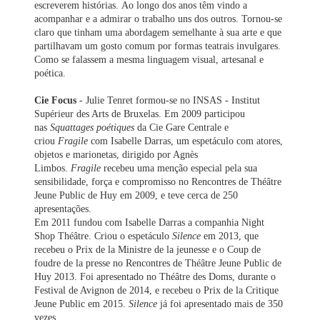
escreverem histórias. Ao longo dos anos têm vindo a
acompanhar e a admirar o trabalho uns dos outros. Tornou-se
claro que tinham uma abordagem semelhante à sua arte e que
partilhavam um gosto comum por formas teatrais invulgares.
Como se falassem a mesma linguagem visual, artesanal e
poética.
Cie Focus
-
Julie Tenret formou-se no INSAS - Institut
Supérieur des Arts de Bruxelas. Em 2009 participou
nas
Squattages poétiques
da Cie Gare Centrale e
criou
Fragile
com Isabelle Darras, um espetáculo com atores,
objetos e marionetas, dirigido por Agnès
Limbos.
Fragile
recebeu uma menção especial pela sua
sensibilidade, força e compromisso no Rencontres de Théâtre
Jeune Public de Huy em 2009, e teve cerca de 250
apresentações.
Em 2011 fundou com Isabelle Darras a companhia Night
Shop Théâtre. Criou o espetáculo
Silence
em 2013, que
recebeu o Prix de la Ministre de la jeunesse e o Coup de
foudre de la presse no Rencontres de Théâtre Jeune Public de
Huy 2013. Foi apresentado no Théâtre des Doms, durante o
Festival de Avignon de 2014, e recebeu o Prix de la Critique
Jeune Public em 2015.
Silence
já foi apresentado mais de 350
vezes.