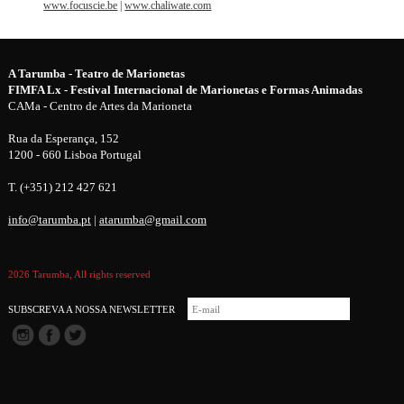
www.focuscie.be
|
www.chaliwate.com
A Tarumba - Teatro de Marionetas
FIMFA Lx - Festival Internacional de Marionetas e Formas Animadas
CAMa - Centro de Artes da Marioneta
Rua da Esperança, 152
1200 - 660 Lisboa Portugal
T. (+351) 212 427 621
info@tarumba.pt
|
atarumba@gmail.com
2026 Tarumba, All rights reserved
SUBSCREVA A NOSSA NEWSLETTER