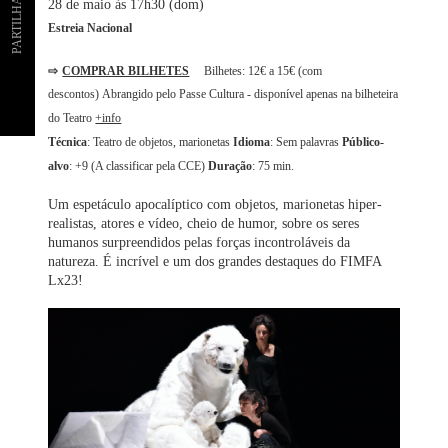
PARTILHAR
28 de maio às 17h30 (dom)
Estreia Nacional
⇨
COMPRAR BILHETES
Bilhetes: 12€ a 15€ (com
descontos) Abrangido pelo Passe Cultura - disponível apenas na bilheteira
do Teatro
+info
Técnica
: Teatro de objetos, marionetas
Idioma
: Sem palavras
Público-
alvo
: +9 (A classificar pela CCE)
Duração
: 75 min.
Um espetáculo apocalíptico com objetos, marionetas hiper-
realistas, atores e vídeo, cheio de humor, sobre os seres
humanos surpreendidos pelas forças incontroláveis da
natureza. É incrível e um dos grandes destaques do FIMFA
Lx23!