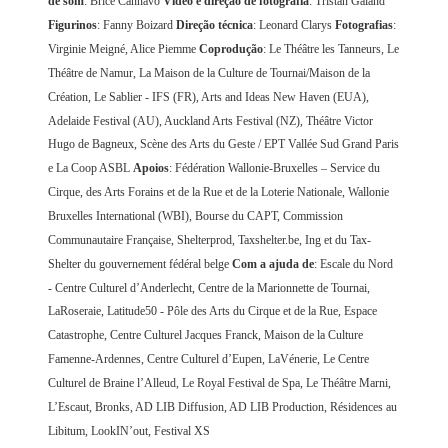
de som
: Brice Cannavo
Vídeo e direção de fotografia
: Tristan Galand
Figurinos
: Fanny Boizard
Direção técnica
: Leonard Clarys
Fotografias
:
Virginie Meigné, Alice Piemme
Coprodução
: Le Théâtre les Tanneurs, Le
Théâtre de Namur, La Maison de la Culture de Tournai/Maison de la
Création, Le Sablier - IFS (FR), Arts and Ideas New Haven (EUA),
Adelaide Festival (AU), Auckland Arts Festival (NZ), Théâtre Victor
Hugo de Bagneux, Scène des Arts du Geste / EPT Vallée Sud Grand Paris
e La Coop ASBL
Apoios
: Fédération Wallonie-Bruxelles – Service du
Cirque, des Arts Forains et de la Rue et de la Loterie Nationale, Wallonie
Bruxelles International (WBI), Bourse du CAPT, Commission
Communautaire Française, Shelterprod, Taxshelter.be, Ing et du Tax-
Shelter du gouvernement fédéral belge
Com a ajuda de
: Escale du Nord
- Centre Culturel d’Anderlecht, Centre de la Marionnette de Tournai,
LaRoseraie, Latitude50 - Pôle des Arts du Cirque et de la Rue, Espace
Catastrophe, Centre Culturel Jacques Franck, Maison de la Culture
Famenne-Ardennes, Centre Culturel d’Eupen, LaVénerie, Le Centre
Culturel de Braine l’Alleud, Le Royal Festival de Spa, Le Théâtre Marni,
L’Escaut, Bronks, AD LIB Diffusion, AD LIB Production, Résidences au
Libitum, LookIN’out, Festival XS