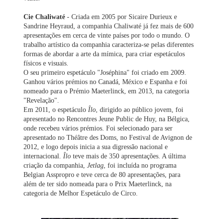
Cie Chaliwaté
- Criada em 2005 por Sicaire Durieux e
Sandrine Heyraud, a companhia Chaliwaté já fez mais de 600
apresentações em cerca de vinte países por todo o mundo. O
trabalho artístico da companhia caracteriza-se pelas diferentes
formas de abordar a arte da mímica, para criar espetáculos
físicos e visuais.
O seu primeiro espetáculo "Joséphina" foi criado em 2009.
Ganhou vários prémios no Canadá, México e Espanha e foi
nomeado para o Prémio Maeterlinck, em 2013, na categoria
"Revelação".
Em 2011, o espetáculo
Îlo
, dirigido ao público jovem, foi
apresentado no Rencontres Jeune Public de Huy, na Bélgica,
onde recebeu vários prémios. Foi selecionado para ser
apresentado no Théâtre des Doms, no Festival de Avignon de
2012, e logo depois inicia a sua digressão nacional e
internacional.
Îlo
teve mais de 350 apresentações. A última
criação da companhia,
Jetlag
, foi incluída no programa
Belgian Asspropro e teve cerca de 80 apresentações, para
além de ter sido nomeada para o Prix Maeterlinck, na
categoria de Melhor Espetáculo de Circo.