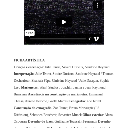
FICHA ARTÍSTICA
Criação e encenação
: Julie Tenret, Sicaire Durieux, Sandrine Heyraud
Interpretação
: Julie Tenret, Sicaire Durieux, Sandrine Heyraud / Thomas
Dechaufour, Shantala Pèpe, Christine Heyraud / Julie Dacquin, Sophie
Leso
Marionetas
: Waw! Studios / Joachim Jannin e Jean-Raymond
Brassinne
Assistência na construção de marionetas
: Emmanuel
Chessa, Aurélie Deloche, Gaëlle Marras
Cenografia
: Zoé Tenret
Construção da cenografia
: Zoe Tenret, Bruno Mortaignie (LS
Diffusion), Sebastien Boucherit, Sebastien Munck
Olhar exterior
: Alana
Osbourne
Desenho de luzes
: Guillaume Toussaint Fromentin
Desenho