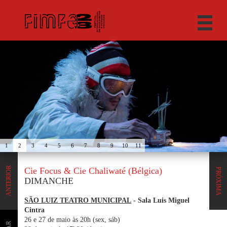
1
2
3
4
5
6
7
8
9
10
11
ANTERIOR
Cie Focus & Cie Chaliwaté (Bélgica)
PRÓXIMA
DIMANCHE
SÃO LUIZ TEATRO MUNICIPAL
- Sala Luis Miguel
Cintra
26 e 27 de maio às 20h (sex, sáb)