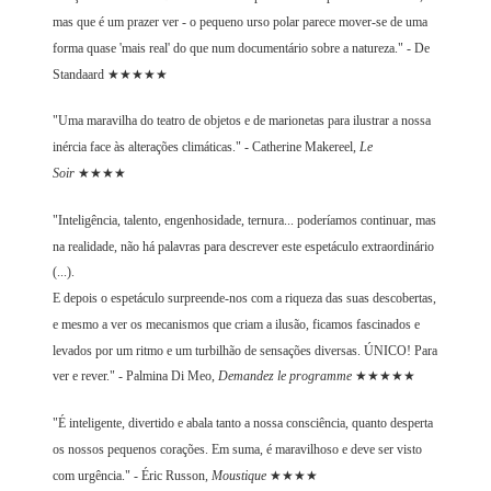
mas que é um prazer ver - o pequeno urso polar parece mover-se de uma
forma quase 'mais real' do que num documentário sobre a natureza." - De
Standaard ★★★★★
"Uma maravilha do teatro de objetos e de marionetas para ilustrar a nossa
inércia face às alterações climáticas." - Catherine Makereel,
Le
Soir
★★★★
"Inteligência, talento, engenhosidade, ternura... poderíamos continuar, mas
na realidade, não há palavras para descrever este espetáculo extraordinário
(...).
E depois o espetáculo surpreende-nos com a riqueza das suas descobertas,
e mesmo a ver os mecanismos que criam a ilusão, ficamos fascinados e
levados por um ritmo e um turbilhão de sensações diversas. ÚNICO! Para
ver e rever." - Palmina Di Meo,
Demandez le programme
★★★★★
"É inteligente, divertido e abala tanto a nossa consciência, quanto desperta
os nossos pequenos corações. Em suma, é maravilhoso e deve ser visto
com urgência." - Éric Russon,
Moustique
★★★★