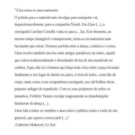
"A luz torna-se uma marioneta.
O prémio para o material mais invulgar para manipular vai,
inquestionavelmente, para a companhia Nyash. Em
Llum
(...), a
coreógrafa Caroline Cornélis volta-se para a... luz. Este elemento, ao
mesmo tempo intangível e omnipresente, torna-se na marioneta mais
fascinante que existe. Osmose perfeita entre a dança, a música e o texto,
Llum resolve também um dos mais antigos paradoxos do teatro, aquele
que coloca tradicionalmente o desenhador de luz de um espetáculo na
sombra. Aqui, não só o homem que lança toda a luz sobre a peça encontra
finalmente o seu lugar de direito no palco, à vista de todos, como lhe dá
corpo, tanto como a sua companheira coreógrafa, aos mil brilhos deste
pequeno milagre de espetáculo. Com os seus projetores de todos os
tamanhos, Frédéric Vannes esculpe magicamente as deambulações
luminosas da dança (...).
Llum
fala a todos os sentidos e atua sobre o público como a visão de um
girassol, que aquece a nossa pele (...)."
-Catherine Makereel,
Le Soir