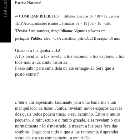
PARTILHAR
Estreia Nacional
⇨
COMPRAR BILHETES
Bilhetes: Escolas 3€ <18 // 1€ Escolas
TEIP Acompanhantes isentos // Famílias 3€ < 18 | 7€ > 18
+info
Técnica
: Luz, sombras, dança
Idioma
: Algumas palavras em
português
Público-alvo
: +5 (A classificar pela CCE)
Duração
: 50 min.
Quando a luz ganha vida!
A luz esculpe, a luz revela, a luz esconde, a luz explode, a luz
toca-nos, a luz conta histórias...
Posso subir para cima dela ou até esmagá-la? Será que a
posso comer?
Llum
é um espetáculo fascinante para uma bailarina e um
manipulador de luzes. Juntos, revelam novos espaços através
dos quais todos podem traçar o seu caminho. Entre o muito
pequeno, o minúsculo e o muito grande, eles revelam o que
normalmente não é mostrado, e trazem a luz para fora das
sombras. Jogar com tudo o que a luz representa é aprender
sobre ela e a sua companheira, a escuridão.