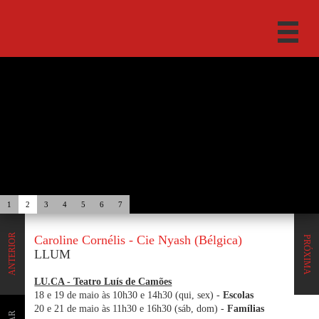
1
2
3
4
5
6
7
ANTERIOR
Caroline Cornélis - Cie Nyash (Bélgica)
PRÓXIMA
LLUM
LU.CA - Teatro Luís de Camões
18 e 19 de maio às 10h30 e 14h30 (qui, sex) -
Escolas
20 e 21 de maio às 11h30 e 16h30 (sáb, dom) -
Famílias