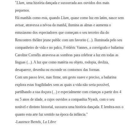
"
Llum
, uma história dançada e sussurrada aos ouvidos dos mais
pequenos.
Há manhãs como esta, quando
Llum
, quase como luz em latim, nasce sem
avisar, atravessa a névoa da manhã, ilumina as almas e aumenta o
entusiasmo dos espectadores que começam o seu terceiro dia do
Rencontres théâtre jeune public com um favorito (...). Iluminada pelo seu
companheiro de vida e no palco, Frédéric Vannes, a coreógrafa e bailarina
Caroline Cornélis atravessa as sombras para celebrar a luz em todas as
línguas (...). A luz que como matéria ou objeto, rodopia, desliza,
desaparece, desenha ou esconde os contornos das formas.
Com um passo leve, mas firme, um gesto suave e preciso, a bailarina
explora estas fragilidades sem as quais a vida não seria possível,
partilhando a sua doçura (...) e especialmente com crianças a partir dos 4
ou 5 anos de idade, a cujos ouvidos a companhia Nyash, com o seu
notável e distinto historial, sussurra uma história dançada. E lembra-nos o
quanto esta arte faz sentido na época da infância."
-Laurence Bertels,
La Libre