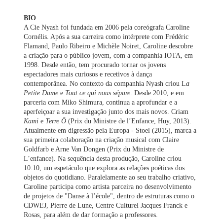
BIO
A Cie Nyash foi fundada em 2006 pela coreógrafa Caroline
Cornélis. Após a sua carreira como intérprete com Frédéric
Flamand, Paulo Ribeiro e Michèle Noiret, Caroline descobre
a criação para o público jovem, com a companhia IOTA, em
1998. Desde então, tem procurado tornar os jovens
espectadores mais curiosos e recetivos à dança
contemporânea. No contexto da companhia Nyash criou L
a
Petite Dame
e
Tout ce qui nous sépare
. Desde 2010, e em
parceria com Miko Shimura, continua a aprofundar e a
aperfeiçoar a sua investigação junto dos mais novos. Criam
Kami
e
Terre Ô
(Prix du Ministre de l’Enfance, Huy, 2013).
Atualmente em digressão pela Europa - Stoel (2015), marca a
sua primeira colaboração na criação musical com Claire
Goldfarb e Arne Van Dongen (Prix du Ministre de
L’enfance). Na sequência desta produção, Caroline criou
10:10, um espetáculo que explora as relações poéticas dos
objetos do quotidiano. Paralelamente ao seu trabalho criativo,
Caroline participa como artista parceira no desenvolvimento
de projetos de "Danse à l’école", dentro de estruturas como o
CDWEJ, Pierre de Lune, Centre Culturel Jacques Franck e
Rosas, para além de dar formação a professores.