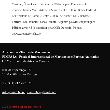
Magique, Ékla - Centre Scénique de Wallonie pour l’enfance et la
jeunesse, Mars - Mons Arts de la Scène, Centre Culturel Braine l’Alleud,
Les Abattoirs de Bomel - Centre Culturel de Namur, La Guimbarde
Técnica
: Luz, sombras, dança
Idioma
: Algumas palavras em português
Público-alvo
: +5 (a classificar pela CCE)
Duração
: 50 min.
www.carolinecornelis.be
A Tarumba - Teatro de Marionetas
FIMFA Lx - Festival Internacional de Marionetas e Formas Animadas
CAMa - Centro de Artes da Marioneta
Rua da Esperança, 152
1200 - 660 Lisboa Portugal
T. (+351) 212 427 621
info@tarumba.pt
|
atarumba@gmail.com
2026 Tarumba, All rights reserved