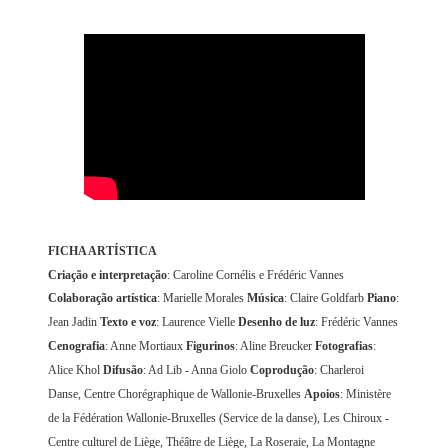
FICHA ARTÍSTICA
Criação e interpretação
: Caroline Cornélis e Frédéric Vannes
Colaboração artística
: Marielle Morales
Música
: Claire Goldfarb
Piano
:
Jean Jadin
Texto e voz
: Laurence Vielle
Desenho de luz
: Frédéric Vannes
Cenografia
: Anne Mortiaux
Figurinos
: Aline Breucker
Fotografias
:
Alice Khol
Difusão
: Ad Lib - Anna Giolo
Coprodução
: Charleroi
Danse, Centre Chorégraphique de Wallonie-Bruxelles
Apoios
: Ministère
de la Fédération Wallonie-Bruxelles (Service de la danse), Les Chiroux -
Centre culturel de Liège, Théâtre de Liège, La Roseraie, La Montagne