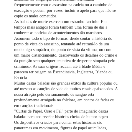
frequentemente com o assassino na cadeia ou a caminho da
execução e podem, por vezes, incluir o apelo para que não se
copie os males cometidos.
As baladas de morte exercem um estranho fascínio. Em
tempos mais antigos foram também uma forma de dar a
conhecer as notícias de acontecimentos tão macabros.
Assumem todo o tipo de formas, desde contar a história do
ponto de vista do assassino, tentando até retratá-lo de um
modo algo simpático; do ponto de vista da vítima; ou com
um maior distanciamento, descrevendo os detalhes do crime e
da punição sem qualquer tentativa de despertar simpatia pelo
criminoso. As suas origens recuam até à Idade Média e
parecem ter origem na Escandinávia, Inglaterra, Irlanda ou
Escócia.
Muitas destas baladas são grandes êxitos da cultura popular ou
até mesmo as canções de vida de muitos casais apaixonados. A
nossa atração pelo derramamento de sangue está
profundamente arraigada no folclore, em contos de fadas ou
em canções tradicionais.
"Curtas de Papel, Osso e Fel" parte do imaginário destas
baladas para nos revelar histórias cheias de humor negro.
Os dispositivos criados para contar estas histórias são
panoramas em movimento, figuras de papel articuladas,