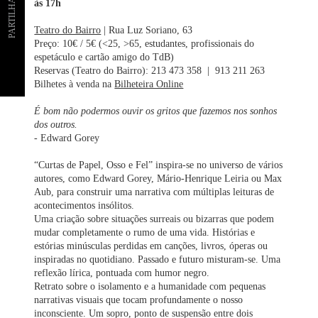
PARTILHAR
às 17h
Teatro do Bairro
| Rua Luz Soriano, 63
Preço: 10€ / 5€ (<25, >65, estudantes, profissionais do
espetáculo e cartão amigo do TdB)
Reservas (Teatro do Bairro): 213 473 358 | 913 211 263
Bilhetes à venda na
Bilheteira Online
É bom não podermos ouvir os gritos que fazemos nos sonhos
dos outros.
- Edward Gorey
“Curtas de Papel, Osso e Fel” inspira-se no universo de vários
autores, como Edward Gorey, Mário-Henrique Leiria ou Max
Aub, para construir uma narrativa com múltiplas leituras de
acontecimentos insólitos.
Uma criação sobre situações surreais ou bizarras que podem
mudar completamente o rumo de uma vida. Histórias e
estórias minúsculas perdidas em canções, livros, óperas ou
inspiradas no quotidiano. Passado e futuro misturam-se. Uma
reflexão lírica, pontuada com humor negro.
Retrato sobre o isolamento e a humanidade com pequenas
narrativas visuais que tocam profundamente o nosso
inconsciente. Um sopro, ponto de suspensão entre dois