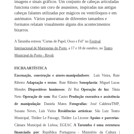
imagens e sinais gráficos. Um conjunto de cabeças articuladas
funciona como um coro de assassinos, inspiradas nas antigas
cabeças falantes utilizadas por mágicos ou ventríloquos e em
autómatos. Vários panoramas de diferentes tamanhos e
formatos relatam visualmente alguns dos acontecimentos
bizarros.
A Tarumba estreou "Curtas de Papel, Osso e Fel" no
Festival
Internacional de Marionetas do Porto
, a 17 e 18 de outubro, no
Teatro
Municipal do Porto - Rivoli
.
FICHA ARTÍSTICA
Encenação, construção e atores-manipuladores
: Luís Vieira, Rute
Ribeiro
Adaptação e textos
: Rute Ribeiro
Sonoplastia
: Miguel Lucas
Mendes
Dispositivos luminosos
: Zé Rui
Operação de luz
: Tânia
Neto
Operação de som
: Rui Castro
Produção executiva e assistência
de manipulação
: Daniela Matos
Fotografias
: José Caldeira⁄TMP,
Susana Neves, Luís Vieira
Residências artísticas
: São Luiz Teatro
Municipal, Théâtre Le Passage, Théâtre La Licorne
Apoios e parcerias
:
Câmara Municipal de Lisboa, EGEAC
A Tarumba é uma estrutura
financiada por
: República Portuguesa - Ministério da Cultura |