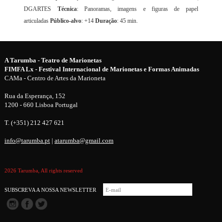
DGARTES
Técnica
: Panoramas, imagens e figuras de papel
articuladas
Público-alvo
: +14
Duração
: 45 min.
A Tarumba - Teatro de Marionetas
FIMFA Lx - Festival Internacional de Marionetas e Formas Animadas
CAMa - Centro de Artes da Marioneta
Rua da Esperança, 152
1200 - 660 Lisboa Portugal
T. (+351) 212 427 621
info@tarumba.pt
|
atarumba@gmail.com
2026 Tarumba, All rights reserved
SUBSCREVA A NOSSA NEWSLETTER