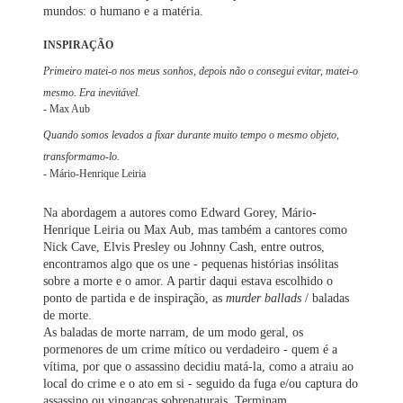
mundos: o humano e a matéria.
INSPIRAÇÃO
Primeiro matei-o nos meus sonhos, depois não o consegui evitar, matei-o
mesmo. Era inevitável.
- Max Aub
Quando somos levados a fixar durante muito tempo o mesmo objeto,
transformamo-lo.
- Mário-Henrique Leiria
Na abordagem a autores como Edward Gorey, Mário-
Henrique Leiria ou Max Aub, mas também a cantores como
Nick Cave, Elvis Presley ou Johnny Cash, entre outros,
encontramos algo que os une - pequenas histórias insólitas
sobre a morte e o amor. A partir daqui estava escolhido o
ponto de partida e de inspiração, as
murder ballads
/ baladas
de morte.
As baladas de morte narram, de um modo geral, os
pormenores de um crime mítico ou verdadeiro - quem é a
vítima, por que o assassino decidiu matá-la, como a atraiu ao
local do crime e o ato em si - seguido da fuga e/ou captura do
assassino ou vinganças sobrenaturais. Terminam