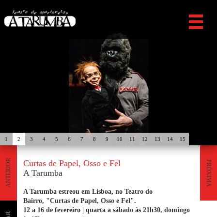
1
2
3
4
5
6
7
8
9
10
11
12
13
14
15
ANTERIOR
Curtas de Papel, Osso e Fel
PRÓXIMA
A Tarumba
A Tarumba estreou em Lisboa, no Teatro do
Bairro, "Curtas de Papel, Osso e Fel".
12 a 16 de fevereiro | quarta a sábado às 21h30, domingo