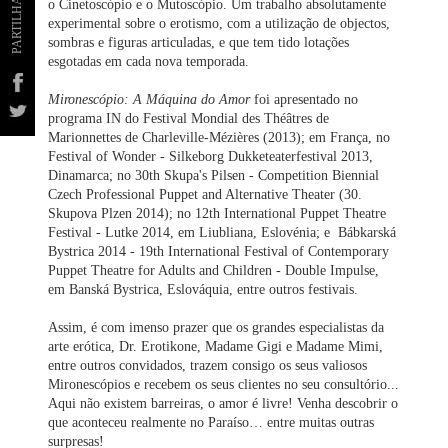
PARTILHAR
o Cinetoscópio e o Mutoscópio. Um trabalho absolutamente
experimental sobre o erotismo, com a utilização de objectos,
sombras e figuras articuladas, e que tem tido lotações
esgotadas em cada nova temporada.
Mironescópio: A Máquina do Amor
foi apresentado no
programa IN do Festival Mondial des Théâtres de
Marionnettes de Charleville-Mézières (2013); em França, no
Festival of Wonder - Silkeborg Dukketeaterfestival 2013,
Dinamarca; no 30th Skupa's Pilsen - Competition Biennial
Czech Professional Puppet and Alternative Theater (30.
Skupova Plzen 2014); no 12th International Puppet Theatre
Festival - Lutke 2014, em Liubliana, Eslovénia; e Bábkarská
Bystrica 2014 - 19th International Festival of Contemporary
Puppet Theatre for Adults and Children - Double Impulse,
em Banská Bystrica, Eslováquia, entre outros festivais.
Assim, é com imenso prazer que os grandes especialistas da
arte erótica, Dr. Erotikone, Madame Gigi e Madame Mimi,
entre outros convidados, trazem consigo os seus valiosos
Mironescópios e recebem os seus clientes no seu consultório...
Aqui não existem barreiras, o amor é livre! Venha descobrir o
que aconteceu realmente no Paraíso… entre muitas outras
surpresas!