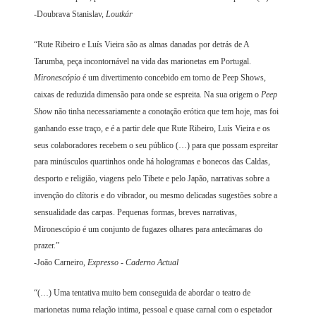
-Doubrava Stanislav,
Loutkár
“Rute Ribeiro e Luís Vieira são as almas danadas por detrás de A
Tarumba, peça incontornável na vida das marionetas em Portugal.
Mironescópio
é um divertimento concebido em torno de Peep Shows,
caixas de reduzida dimensão para onde se espreita. Na sua origem o
Peep
Show
não tinha necessariamente a conotação erótica que tem hoje, mas foi
ganhando esse traço, e é a partir dele que Rute Ribeiro, Luís Vieira e os
seus colaboradores recebem o seu público (…) para que possam espreitar
para minúsculos quartinhos onde há hologramas e bonecos das Caldas,
desporto e religião, viagens pelo Tibete e pelo Japão, narrativas sobre a
invenção do clítoris e do vibrador, ou mesmo delicadas sugestões sobre a
sensualidade das carpas. Pequenas formas, breves narrativas,
Mironescópio é um conjunto de fugazes olhares para antecâmaras do
prazer.”
-João Carneiro,
Expresso - Caderno Actual
“(…) Uma tentativa muito bem conseguida de abordar o teatro de
marionetas numa relação intima, pessoal e quase carnal com o espetador