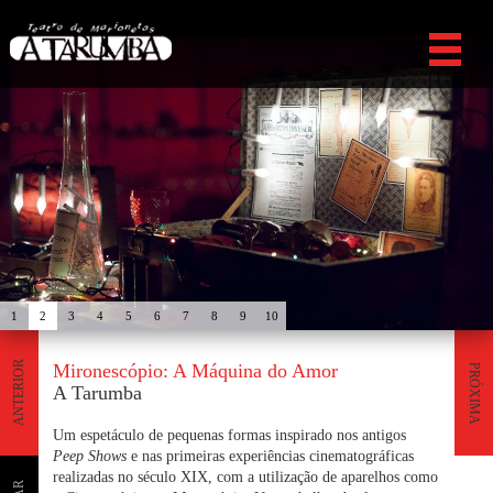
1
2
3
4
5
6
7
8
9
10
ANTERIOR
Mironescópio: A Máquina do Amor
PRÓXIMA
A Tarumba
Um espetáculo de pequenas formas inspirado nos antigos
Peep Shows
e nas primeiras experiências cinematográficas
realizadas no século XIX, com a utilização de aparelhos como