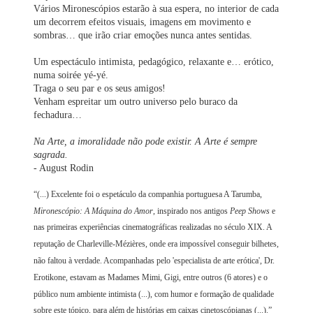
Vários Mironescópios estarão à sua espera, no interior de cada
um decorrem efeitos visuais, imagens em movimento e
sombras… que irão criar emoções nunca antes sentidas.
Um espectáculo intimista, pedagógico, relaxante e… erótico,
numa soirée yé-yé.
Traga o seu par e os seus amigos!
Venham espreitar um outro universo pelo buraco da
fechadura…
Na Arte, a imoralidade não pode existir. A Arte é sempre
sagrada.
- August Rodin
“(...) Excelente foi o espetáculo da companhia portuguesa A Tarumba,
Mironescópio: A Máquina do Amor
, inspirado nos antigos
Peep Shows
e
nas primeiras experiências cinematográficas realizadas no século XIX. A
reputação de Charleville-Mézières, onde era impossível conseguir bilhetes,
não faltou à verdade. Acompanhadas pelo 'especialista de arte erótica', Dr.
Erotikone, estavam as Madames Mimi, Gigi, entre outros (6 atores) e o
público num ambiente intimista (...), com humor e formação de qualidade
sobre este tópico, para além de histórias em caixas cinetoscópianas (...).”