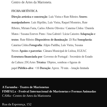
Centro de Artes da Marioneta.
FICHA ARTÍSTICA
Direção artística e construção
: Luís Vieira e Rute Ribeiro
Atores-
manipuladores
: Luís Hipólito, Luís Vieira, Raquel Monteiro, Rute
Ribeiro, Miriam Faria, Carlos Alberto Oliveira / Catarina Côdea / Daniela
Matos / Susana Esteves Pinto / Ana Gabriel / Lúcia Caixeiro
Adaptação e
textos
: Rute Ribeiro
Dispositivos de iluminação
: Zé Rui
Sonoplastia
:
Catarina Côdea
Fotografia
: Alípio Padilha, Luís Vieira, Susana
Neves
Apoios e parcerias
: Câmara Municipal de Lisboa, EGEAC
Estrutura financiada por
: Governo de Portugal - Secretário de Estado
da Cultura | DGArtes
Técnica
: Objetos, sombras e figuras de
papel
Público-alvo
: +16
Duração
: Aprox. 70 min. - lotação limitada
A Tarumba - Teatro de Marionetas
FIMFA Lx - Festival Internacional de Marionetas e Formas Animadas
CAMa - Centro de Artes da Marioneta
Rua da Esperança, 152