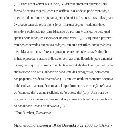
(…). Para desenvolver a sua ideia, A Tarumba inventou aparelhos em
forma de caixas escuras, com um orifício, por onde se pode espreitar, e
que escondem mundos, personagens e histórias distintas, mas todas giram
à volta do tema do erotismo. São os ‘mironescópios’, cada um deles
servido e accionado por uma Madame ou por um Monsieur, e pelo qual
apenas pode olhar um espectador de cada vez (…). O esquema é perfeito:
mundos encerrados em caixas mágicas que uns anfitriões, meio mágicos,
meio Madames, nos oferecem para que entremos neles através do olhar
intimo e pessoal, sempre indiscreto, com absoluta liberdade para entender
e imaginar o que quisermos. Excelente a variedade dos temas, a realização
cheia de cor e de sensualidade de cada uma das cenografias, bem como
das pequenas histórias inventadas (…) que em nenhum momento roçam a
indelicadeza, mas mantêm um subtil equilíbrio entre a correcção refinada
do ‘como se diz’ e a nua realidade de ‘o que se diz’ (…). Uma hora de
imersão erótica em sucessivos mundos jocosos e refinados que nos tiram
da banalidade urbana do dia-a-dia (...)."
- Toni Rumbau,
Titeresante
Mironescópio
estreou a 10 de Dezembro de 2009 no CAMa -