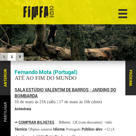
1
2
3
Fernando Mota (Portugal)
ANTERIOR
PRÓXIMA
ATÉ AO FIM DO MUNDO
SALA ESTÚDIO VALENTIM DE BARROS - JARDINS DO
BOMBARDA
16 de maio às 21h (sáb) | 17 de maio às 16h (dom)
PARTILHAR
Antestreia
⇨
COMPRAR BILHETES
Bilhetes: 12€ (com descontos) +info
Técnica
Idioma
Público-alvo
: Objetos sonoros
: Português
: +12 (A