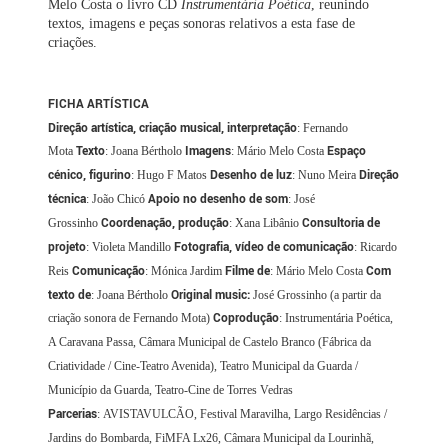
Melo Costa o livro CD
Instrumentária Poética
, reunindo
textos, imagens e peças sonoras relativos a esta fase de
criações.
FICHA ARTÍSTICA
Direção artística, criação musical, interpretação
: Fernando
Texto
Imagens
Espaço
Mota
: Joana Bértholo
: Mário Melo Costa
cénico, figurino
Desenho de luz
Direção
: Hugo F Matos
: Nuno Meira
técnica
Apoio no desenho de som
: João Chicó
: José
Coordenação, produção
Consultoria de
Grossinho
: Xana Libânio
projeto
Fotografia, vídeo de comunicação
: Violeta Mandillo
: Ricardo
Comunicação
Filme de
Com
Reis
: Mónica Jardim
:
Mário Melo Costa
texto de
Original music:
: Joana Bértholo
José Grossinho (a partir da
Coprodução
criação sonora de Fernando Mota)
: Instrumentária Poética,
A Caravana Passa, Câmara Municipal de Castelo Branco (Fábrica da
Criatividade / Cine-Teatro Avenida), Teatro Municipal da Guarda /
Município da Guarda, Teatro-Cine de Torres Vedras
Parcerias
: AVISTAVULCÃO, Festival Maravilha, Largo Residências /
Jardins do Bombarda, FiMFA Lx26, Câmara Municipal da Lourinhã,