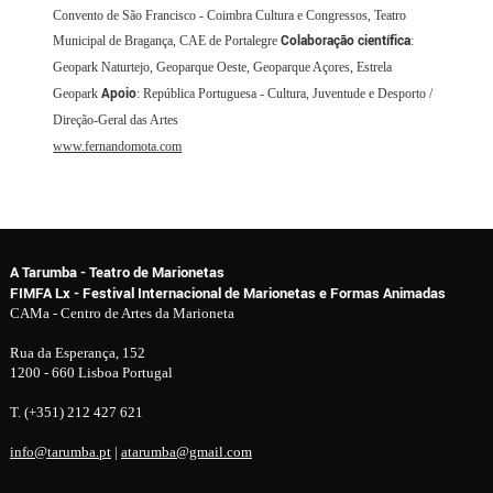
Convento de São Francisco - Coimbra Cultura e Congressos, Teatro
Colaboração científica
Municipal de Bragança, CAE de Portalegre
:
Geopark Naturtejo, Geoparque Oeste, Geoparque Açores, Estrela
Apoio
Geopark
: República Portuguesa - Cultura, Juventude e Desporto /
Direção-Geral das Artes
www.fernandomota.com
A Tarumba - Teatro de Marionetas
FIMFA Lx - Festival Internacional de Marionetas e Formas Animadas
CAMa - Centro de Artes da Marioneta
Rua da Esperança, 152
1200 - 660 Lisboa Portugal
T. (+351) 212 427 621
info@tarumba.pt
|
atarumba@gmail.com