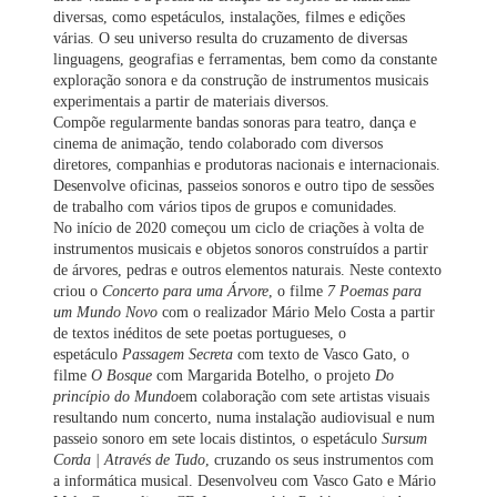
diversas, como espetáculos, instalações, filmes e edições
várias. O seu universo resulta do cruzamento de diversas
linguagens, geografias e ferramentas, bem como da constante
exploração sonora e da construção de instrumentos musicais
experimentais a partir de materiais diversos.
Compõe regularmente bandas sonoras para teatro, dança e
cinema de animação, tendo colaborado com diversos
diretores, companhias e produtoras nacionais e internacionais.
Desenvolve oficinas, passeios sonoros e outro tipo de sessões
de trabalho com vários tipos de grupos e comunidades.
No início de 2020 começou um ciclo de criações à volta de
instrumentos musicais e objetos sonoros construídos a partir
de árvores, pedras e outros elementos naturais. Neste contexto
criou o
Concerto para uma Árvore
, o filme
7 Poemas para
um Mundo Novo
com o realizador Mário Melo Costa a partir
de textos inéditos de sete poetas portugueses, o
espetáculo
Passagem Secreta
com texto de Vasco Gato, o
filme
O Bosque
com Margarida Botelho, o projeto
Do
princípio do Mundo
em colaboração com sete artistas visuais
resultando num concerto, numa instalação audiovisual e num
passeio sonoro em sete locais distintos, o espetáculo
Sursum
Corda | Através de Tudo
, cruzando os seus instrumentos com
a informática musical. Desenvolveu com Vasco Gato e Mário