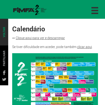
Calendário
VOLTAR
⇨
Clique aqui para ver e descarregar
Se tiver dificuldade em aceder, pode também
clicar aqui
.
PARTILHAR