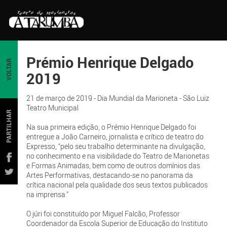
Prémio Henrique Delgado
VOLTAR
2019
21 de março de 2019 - Dia Mundial da Marioneta - São Luiz
Teatro Municipal
PARTILHAR
Na sua primeira edição, o Prémio Henrique Delgado foi
entregue a João Carneiro, jornalista e crítico de teatro do
Expresso, “pelo seu trabalho determinante na divulgação,
no conhecimento e na visibilidade do Teatro de Marionetas
e Formas Animadas, bem como de outros domínios das
Artes Performativas, destacando-se no panorama da
crítica nacional pela qualidade dos seus textos publicados
na imprensa.”
O júri foi constituído por Miguel Falcão, Professor
Coordenador da Escola Superior de Educação do Instituto